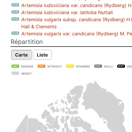
Artemisia ludoviciana
var.
candicans
(Rydberg) H.
Artemisia ludoviciana
var.
latiloba
Nuttall
Artemisia vulgaris
subsp.
candicans
(Rydberg) H.
Hall & Clements
Artemisia vulgaris
var.
candicans
(Rydberg) M. P
Répartition
Carte
Liste
INDIGÈNE
INTRODUIT
EPHEMÈRE
EXCLU
DIS
ABSENT