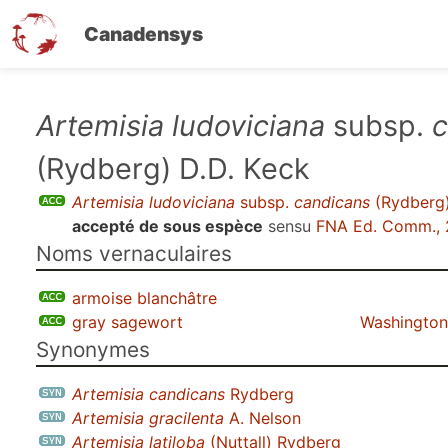
Canadensys
Aller
Artemisia ludoviciana
subsp.
c
au
(Rydberg) D.D. Keck
contenu
principal
Artemisia ludoviciana
subsp.
candicans
(Rydberg)
accepté de sous espèce
sensu
FNA Ed. Comm.,
Noms vernaculaires
armoise blanchâtre
gray sagewort
Washington 
Synonymes
Artemisia candicans
Rydberg
Artemisia gracilenta
A. Nelson
Artemisia latiloba
(Nuttall) Rydberg