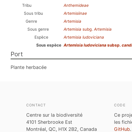
Tribu
Anthemideae
Sous tribu
Artemisiinae
Genre
Artemisia
Sous genre
Artemisia
subg.
Artemisia
Espèce
Artemisia ludoviciana
Sous espèce
Artemisia ludoviciana
subsp.
cand
Port
Plante herbacée
CONTACT
CODE
Centre sur la biodiversité
Ce proj
4101 Sherbrooke Est
les fich
Montréal, QC, H1X 2B2, Canada
GitHub
.