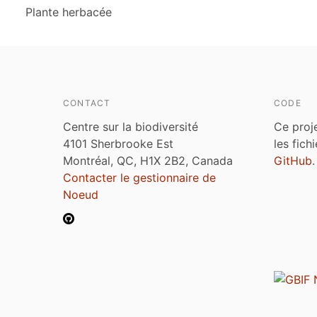
Plante herbacée
CONTACT
CODE
Centre sur la biodiversité
Ce proj
4101 Sherbrooke Est
les fich
Montréal, QC, H1X 2B2, Canada
GitHub
.
Contacter le gestionnaire de
Noeud