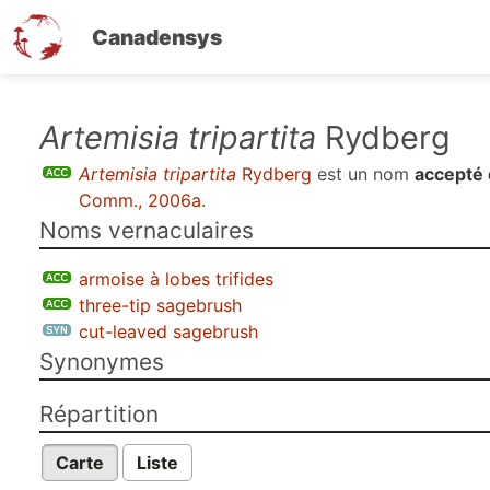
Canadensys
Aller
Artemisia tripartita
Rydberg
au
Artemisia tripartita
Rydberg
est un nom
accepté 
contenu
Comm., 2006a
.
principal
Noms vernaculaires
armoise à lobes trifides
three-tip sagebrush
cut-leaved sagebrush
Synonymes
Répartition
Carte
Liste