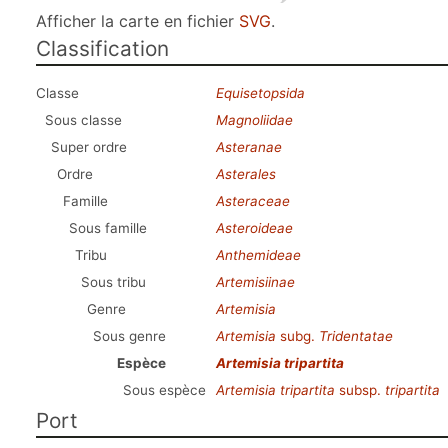
Afficher la carte en fichier
SVG
.
Classification
Classe
Equisetopsida
Sous classe
Magnoliidae
Super ordre
Asteranae
Ordre
Asterales
Famille
Asteraceae
Sous famille
Asteroideae
Tribu
Anthemideae
Sous tribu
Artemisiinae
Genre
Artemisia
Sous genre
Artemisia
subg.
Tridentatae
Espèce
Artemisia tripartita
Sous espèce
Artemisia tripartita
subsp.
tripartita
Port