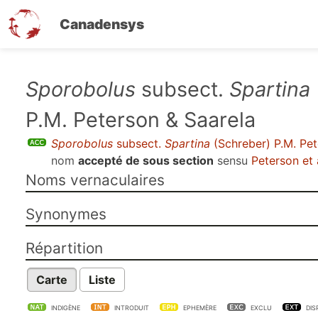
Canadensys
Aller
Sporobolus
subsect.
Spartina
au
P.M. Peterson & Saarela
contenu
principal
Sporobolus
subsect.
Spartina
(Schreber) P.M. Pet
nom
accepté de sous section
sensu
Peterson et 
Noms vernaculaires
Synonymes
Répartition
Carte
Liste
INDIGÈNE
INTRODUIT
EPHEMÈRE
EXCLU
DIS