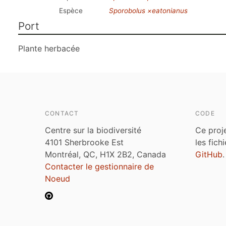
Espèce
Sporobolus ×eatonianus
Port
Plante herbacée
CONTACT
CODE
Centre sur la biodiversité
Ce proj
4101 Sherbrooke Est
les fich
Montréal, QC, H1X 2B2, Canada
GitHub
.
Contacter le gestionnaire de
Noeud