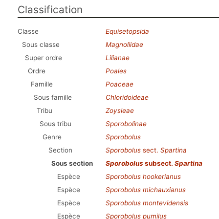
Classification
Classe
Equisetopsida
Sous classe
Magnoliidae
Super ordre
Lilianae
Ordre
Poales
Famille
Poaceae
Sous famille
Chloridoideae
Tribu
Zoysieae
Sous tribu
Sporobolinae
Genre
Sporobolus
Section
Sporobolus
sect.
Spartina
Sous section
Sporobolus
subsect.
Spartina
Espèce
Sporobolus hookerianus
Espèce
Sporobolus michauxianus
Espèce
Sporobolus montevidensis
Espèce
Sporobolus pumilus