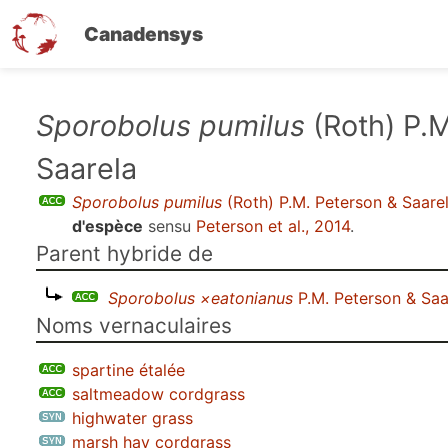
Canadensys
Aller
Sporobolus pumilus
(Roth) P.M
au
Saarela
contenu
principal
Sporobolus pumilus
(Roth) P.M. Peterson & Saare
d'espèce
sensu
Peterson et al., 2014
.
Parent hybride de
Sporobolus ×eatonianus
P.M. Peterson & Saa
Noms vernaculaires
spartine étalée
saltmeadow cordgrass
highwater grass
marsh hay cordgrass