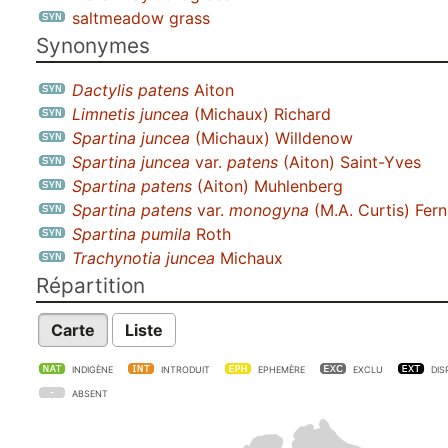
saltmeadow grass
Synonymes
Dactylis patens
Aiton
Limnetis juncea
(Michaux) Richard
Spartina juncea
(Michaux) Willdenow
Spartina juncea
var.
patens
(Aiton) Saint-Yves
Spartina patens
(Aiton) Muhlenberg
Spartina patens
var.
monogyna
(M.A. Curtis) Fern
Spartina pumila
Roth
Trachynotia juncea
Michaux
Répartition
Carte
Liste
INDIGÈNE
INTRODUIT
EPHEMÈRE
EXCLU
DIS
ABSENT