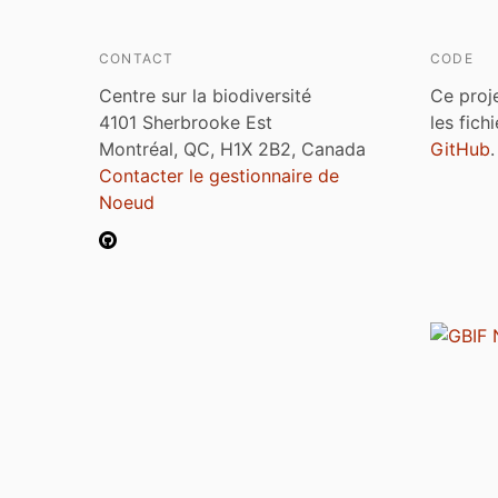
CONTACT
CODE
Centre sur la biodiversité
Ce proj
4101 Sherbrooke Est
les fich
Montréal, QC, H1X 2B2, Canada
GitHub
.
Contacter le gestionnaire de
Noeud