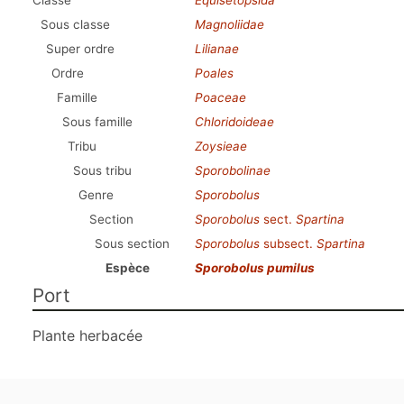
Classe
Equisetopsida
Sous classe
Magnoliidae
Super ordre
Lilianae
Ordre
Poales
Famille
Poaceae
Sous famille
Chloridoideae
Tribu
Zoysieae
Sous tribu
Sporobolinae
Genre
Sporobolus
Section
Sporobolus
sect.
Spartina
Sous section
Sporobolus
subsect.
Spartina
Espèce
Sporobolus pumilus
Port
Plante herbacée