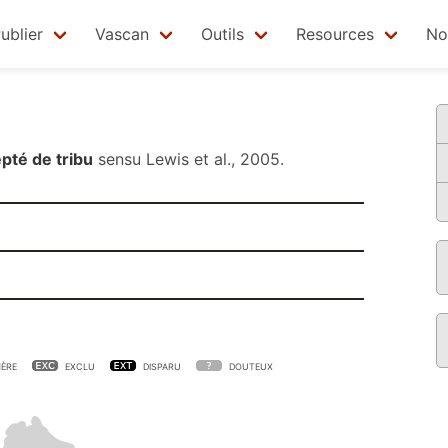
ublier
Vascan
Outils
Resources
No
pté de tribu
sensu
Lewis et al., 2005
.
ÈRE
EXCLU
DISPARU
DOUTEUX