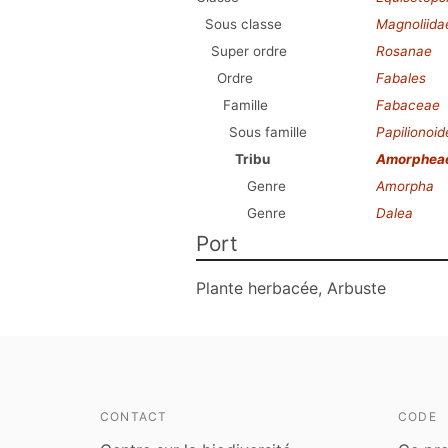
Sous classe
Magnoliida
Super ordre
Rosanae
Ordre
Fabales
Famille
Fabaceae
Sous famille
Papilionoi
Tribu
Amorphea
Genre
Amorpha
Genre
Dalea
Port
Plante herbacée, Arbuste
CONTACT
CODE