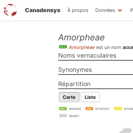
Canadensys
À propos
Données
P
Aller
Amorpheae
au
Amorpheae
est un nom
acce
contenu
Noms vernaculaires
principal
Synonymes
Répartition
Carte
Liste
INDIGÈNE
INTRODUIT
EPHEM
ABSENT