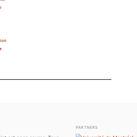
e
deae
e
PARTNERS