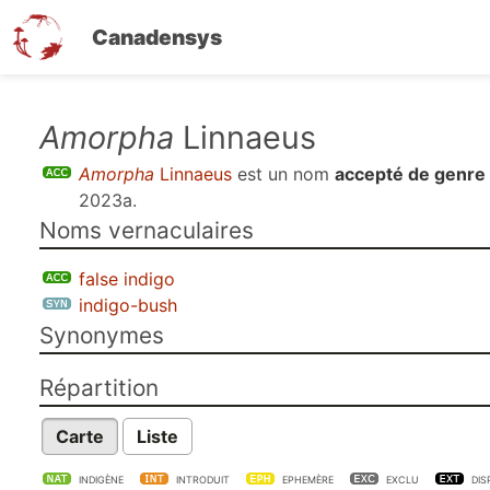
Canadensys
Aller
Amorpha
Linnaeus
au
Amorpha
Linnaeus
est un nom
accepté de genre
contenu
2023a
.
principal
Noms vernaculaires
false indigo
indigo-bush
Synonymes
Répartition
Carte
Liste
INDIGÈNE
INTRODUIT
EPHEMÈRE
EXCLU
DIS