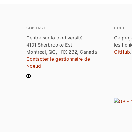
CONTACT
CODE
Centre sur la biodiversité
Ce proj
4101 Sherbrooke Est
les fich
Montréal, QC, H1X 2B2, Canada
GitHub
.
Contacter le gestionnaire de
Noeud