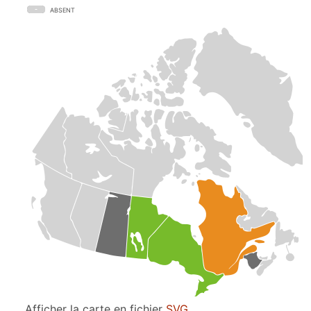
ABSENT
Afficher la carte en fichier
SVG
.