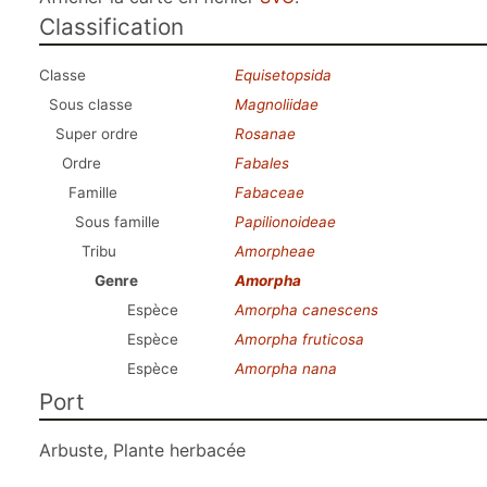
Classification
Classe
Equisetopsida
Sous classe
Magnoliidae
Super ordre
Rosanae
Ordre
Fabales
Famille
Fabaceae
Sous famille
Papilionoideae
Tribu
Amorpheae
Genre
Amorpha
Espèce
Amorpha canescens
Espèce
Amorpha fruticosa
Espèce
Amorpha nana
Port
Arbuste, Plante herbacée