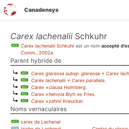
Canadensys
Aller
Carex lachenalii
Schkuhr
au
Carex lachenalii
Schkuhr
est un nom
accepté d'e
contenu
Comm., 2002a
.
principal
Parent hybride de
Carex glareosa subsp. glareosa × Carex lach
Carex lachenalii × Carex parallela
.
Carex ×clausa
Holmberg
.
Carex ×helvola
Blytt ex Fries
.
Carex ×zahnii
Kneucker
.
Noms vernaculaires
carex de Lachenal
laiche de Lachenal
Centre du réseau