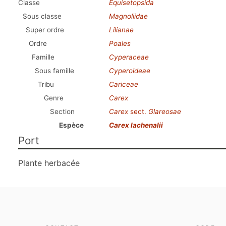
Classe
Equisetopsida
Sous classe
Magnoliidae
Super ordre
Lilianae
Ordre
Poales
Famille
Cyperaceae
Sous famille
Cyperoideae
Tribu
Cariceae
Genre
Carex
Section
Carex
sect.
Glareosae
Espèce
Carex lachenalii
Port
Plante herbacée