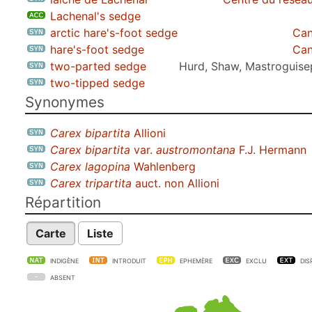
Lachenal's sedge
arctic hare's-foot sedge
Can
hare's-foot sedge
Can
two-parted sedge
Hurd, Shaw, Mastroguise
two-tipped sedge
Synonymes
Carex bipartita
Allioni
Carex bipartita
var.
austromontana
F.J. Hermann
Carex lagopina
Wahlenberg
Carex tripartita
auct. non Allioni
Répartition
Carte
Liste
INDIGÈNE
INTRODUIT
EPHEMÈRE
EXCLU
DIS
ABSENT