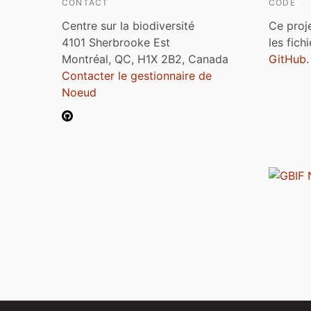
CONTACT
CODE
Centre sur la biodiversité
Ce proj
4101 Sherbrooke Est
les fich
Montréal, QC, H1X 2B2, Canada
GitHub
.
Contacter le gestionnaire de
Noeud