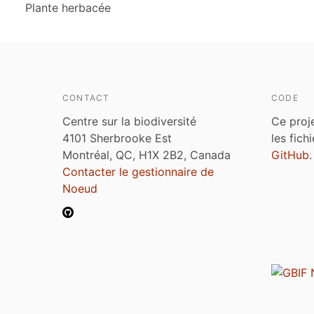
Plante herbacée
CONTACT
CODE
Centre sur la biodiversité
Ce proj
4101 Sherbrooke Est
les fich
Montréal, QC, H1X 2B2, Canada
GitHub
.
Contacter le gestionnaire de
Noeud