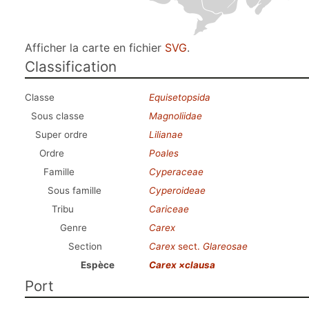
Afficher la carte en fichier
SVG
.
Classification
Classe
Equisetopsida
Sous classe
Magnoliidae
Super ordre
Lilianae
Ordre
Poales
Famille
Cyperaceae
Sous famille
Cyperoideae
Tribu
Cariceae
Genre
Carex
Section
Carex
sect.
Glareosae
Espèce
Carex ×clausa
Port