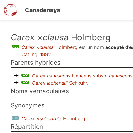
Canadensys
Aller
Carex ×clausa
Holmberg
au
Carex ×clausa
Holmberg
est un nom
accepté d'
contenu
Catling, 1992
.
principal
Parents hybrides
Carex canescens
Linnaeus subsp.
canescens
Carex lachenalii
Schkuhr
.
Noms vernaculaires
Synonymes
Carex ×subpatula
Holmberg
Répartition