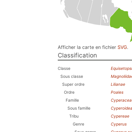
Afficher la carte en fichier
SVG
.
Classification
Classe
Equisetops
Sous classe
Magnoliida
Super ordre
Lilianae
Ordre
Poales
Famille
Cyperacea
Sous famille
Cyperoide
Tribu
Cypereae
Genre
Cyperus