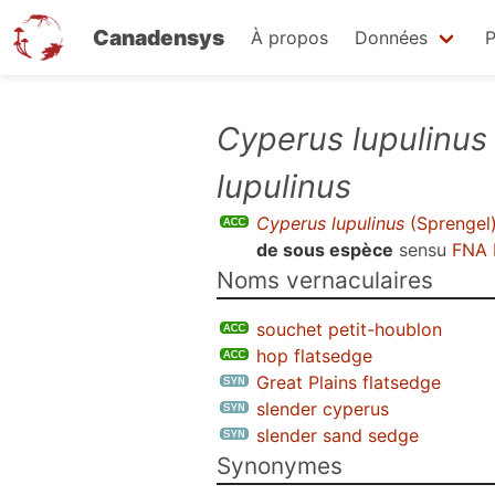
Canadensys
À propos
Données
P
Aller
Cyperus lupulinus
au
lupulinus
contenu
principal
Cyperus lupulinus
(Sprengel
de sous espèce
sensu
FNA 
Noms vernaculaires
souchet petit-houblon
hop flatsedge
Great Plains flatsedge
slender cyperus
slender sand sedge
Synonymes