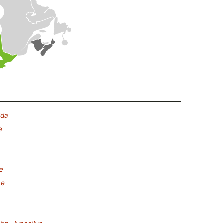
ida
e
e
ae