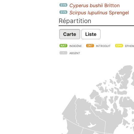
Cyperus bushii
Britton
Scirpus lupulinus
Sprengel
Répartition
Carte
Liste
INDIGÈNE
INTRODUIT
EPHEM
ABSENT