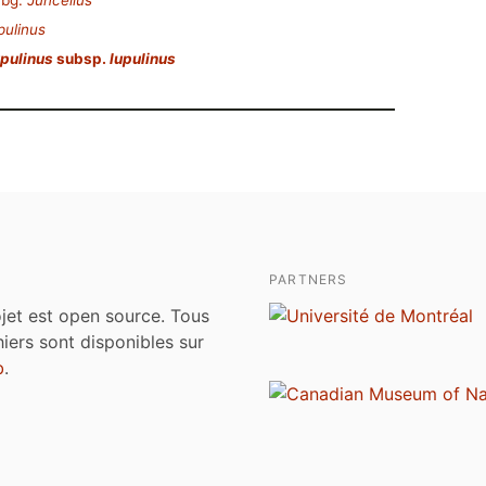
bg.
Juncellus
pulinus
pulinus
subsp.
lupulinus
PARTNERS
jet est open source. Tous
chiers sont disponibles sur
b
.