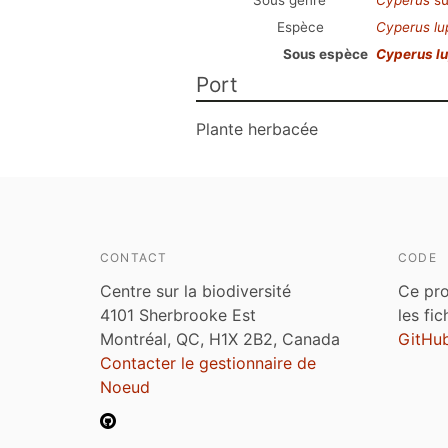
Sous genre
Cyperus
su
Espèce
Cyperus lu
Sous espèce
Cyperus lu
Port
Plante herbacée
CONTACT
CODE
Centre sur la biodiversité
Ce pro
4101 Sherbrooke Est
les fi
Montréal, QC, H1X 2B2, Canada
GitHu
Contacter le gestionnaire de
Noeud