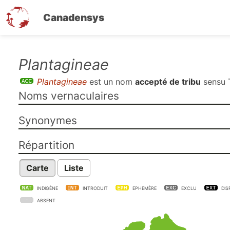
Canadensys
Aller
Plantagineae
au
Plantagineae
est un nom
accepté de tribu
sensu
contenu
Noms vernaculaires
principal
Synonymes
Répartition
Carte
Liste
INDIGÈNE
INTRODUIT
EPHEMÈRE
EXCLU
DIS
ABSENT