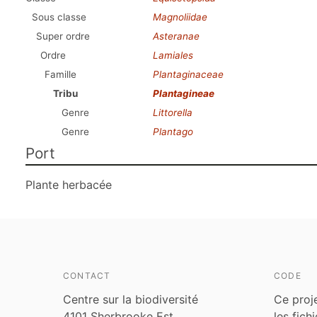
Sous classe
Magnoliidae
Super ordre
Asteranae
Ordre
Lamiales
Famille
Plantaginaceae
Tribu
Plantagineae
Genre
Littorella
Genre
Plantago
Port
Plante herbacée
CONTACT
CODE
Centre sur la biodiversité
Ce proj
4101 Sherbrooke Est
les fich