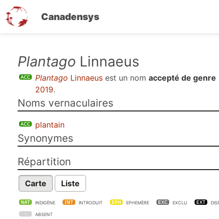
Canadensys
Aller
Plantago
Linnaeus
au
Plantago
Linnaeus
est un nom
accepté de genre
contenu
2019
.
principal
Noms vernaculaires
plantain
Synonymes
Répartition
Carte
Liste
INDIGÈNE
INTRODUIT
EPHEMÈRE
EXCLU
DIS
ABSENT