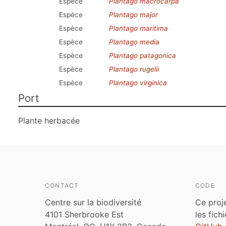
Espèce
Plantago macrocarpa
Espèce
Plantago major
Espèce
Plantago maritima
Espèce
Plantago media
Espèce
Plantago patagonica
Espèce
Plantago rugelii
Espèce
Plantago virginica
Port
Plante herbacée
CONTACT
CODE
Centre sur la biodiversité
Ce proj
4101 Sherbrooke Est
les fich