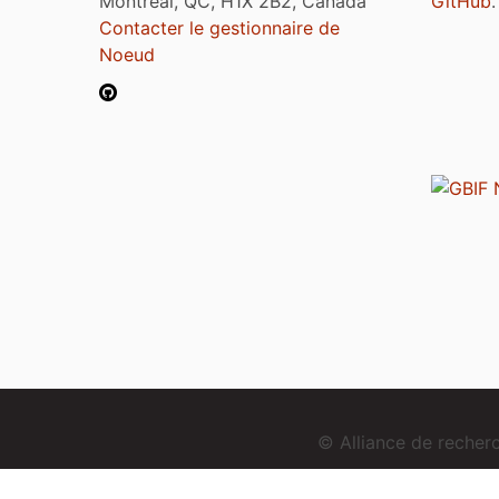
Montréal, QC, H1X 2B2, Canada
GitHub
.
Contacter le gestionnaire de
Noeud
© Alliance de reche