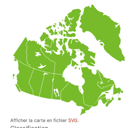
Afficher la carte en fichier
SVG
.