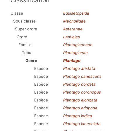
Classification
Classe
Equisetopsida
Sous classe
Magnoliidae
Super ordre
Asteranae
Ordre
Lamiales
Famille
Plantaginaceae
Tribu
Plantagineae
Genre
Plantago
Espèce
Plantago aristata
Espèce
Plantago canescens
Espèce
Plantago cordata
Espèce
Plantago coronopus
Espèce
Plantago elongata
Espèce
Plantago eriopoda
Espèce
Plantago indica
Espèce
Plantago lanceolata