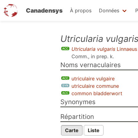
Canadensys
À propos
Données
P
Aller
Utricularia vulgari
au
Utricularia vulgaris
Linnaeus
contenu
Comm., in prep. k
.
principal
Noms vernaculaires
utriculaire vulgaire
utriculaire commune
common bladderwort
Synonymes
Répartition
Carte
Liste