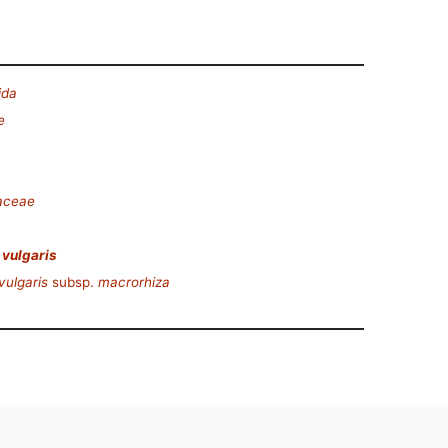
ida
e
iaceae
 vulgaris
vulgaris
subsp.
macrorhiza