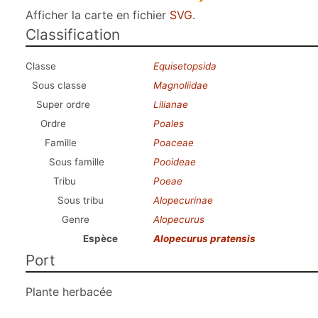
Afficher la carte en fichier
SVG
.
Classification
Classe
Equisetopsida
Sous classe
Magnoliidae
Super ordre
Lilianae
Ordre
Poales
Famille
Poaceae
Sous famille
Pooideae
Tribu
Poeae
Sous tribu
Alopecurinae
Genre
Alopecurus
Espèce
Alopecurus pratensis
Port
Plante herbacée