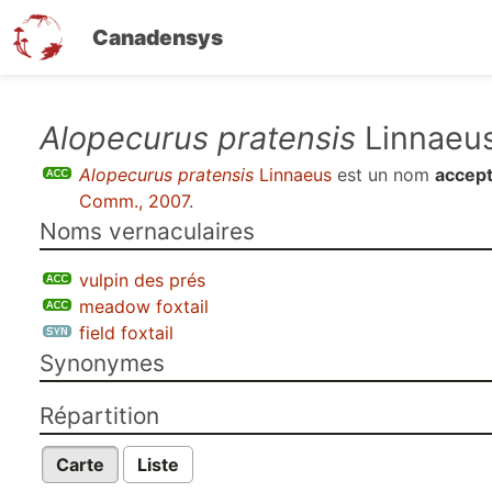
Canadensys
Aller
Alopecurus pratensis
Linnaeu
au
Alopecurus pratensis
Linnaeus
est un nom
accept
contenu
Comm., 2007
.
principal
Noms vernaculaires
vulpin des prés
meadow foxtail
field foxtail
Synonymes
Répartition
Carte
Liste