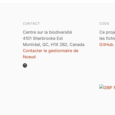
CONTACT
CODE
Centre sur la biodiversité
Ce proj
4101 Sherbrooke Est
les fich
Montréal, QC, H1X 2B2, Canada
GitHub
.
Contacter le gestionnaire de
Noeud