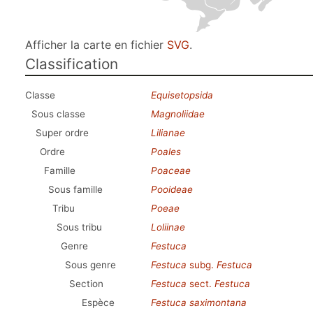
Afficher la carte en fichier
SVG
.
Classification
Classe
Equisetopsida
Sous classe
Magnoliidae
Super ordre
Lilianae
Ordre
Poales
Famille
Poaceae
Sous famille
Pooideae
Tribu
Poeae
Sous tribu
Loliinae
Genre
Festuca
Sous genre
Festuca
subg.
Festuca
Section
Festuca
sect.
Festuca
Espèce
Festuca saximontana