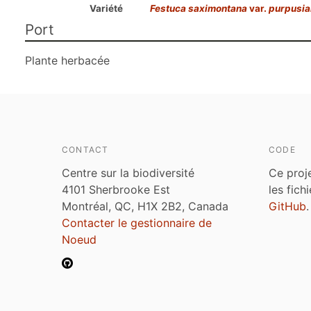
Variété
Festuca saximontana
var.
purpusia
Port
Plante herbacée
CONTACT
CODE
Centre sur la biodiversité
Ce proj
4101 Sherbrooke Est
les fich
Montréal, QC, H1X 2B2, Canada
GitHub
.
Contacter le gestionnaire de
Noeud