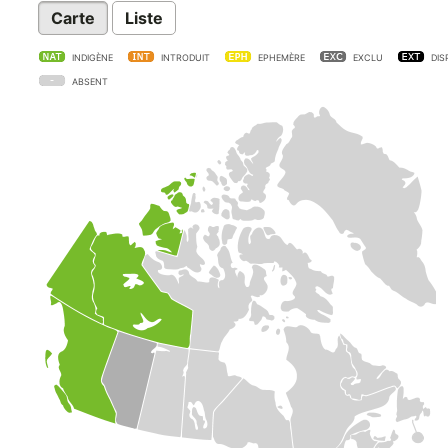
Carte
Liste
INDIGÈNE
INTRODUIT
EPHEMÈRE
EXCLU
DIS
ABSENT