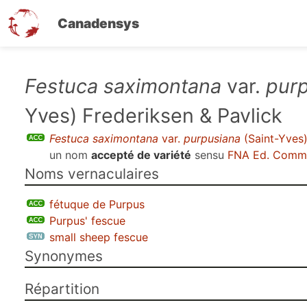
Canadensys
Aller
Festuca saximontana
var.
pur
au
Yves) Frederiksen & Pavlick
contenu
principal
Festuca saximontana
var.
purpusiana
(Saint-Yves)
un nom
accepté de variété
sensu
FNA Ed. Comm.
Noms vernaculaires
fétuque de Purpus
Purpus' fescue
small sheep fescue
Synonymes
Répartition