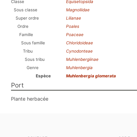
Classe
Equisetopsida
Sous classe
Magnoliidae
Super ordre
Lilianae
Ordre
Poales
Famille
Poaceae
Sous famille
Chloridoideae
Tribu
Cynodonteae
Sous tribu
Muhlenbergiinae
Genre
Muhlenbergia
Espèce
Muhlenbergia glomerata
Port
Plante herbacée