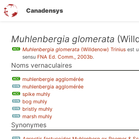
Canadensys
Aller
Muhlenbergia glomerata
(Will
au
Muhlenbergia glomerata
(Willdenow) Trinius
est 
contenu
sensu
FNA Ed. Comm., 2003b
.
principal
Noms vernaculaires
muhlenbergie agglomérée
muhlenbergia agglomérée
spike muhly
bog muhly
bristly muhly
marsh muhly
Synonymes
Agrostis festucoides
Muhlenberg ex Roemer & Sc