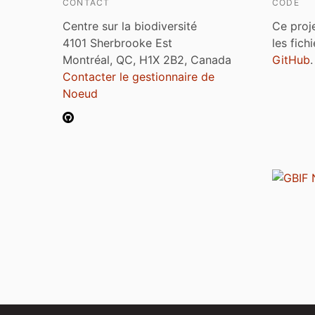
CONTACT
CODE
Centre sur la biodiversité
Ce proj
4101 Sherbrooke Est
les fich
Montréal, QC, H1X 2B2, Canada
GitHub
.
Contacter le gestionnaire de
Noeud