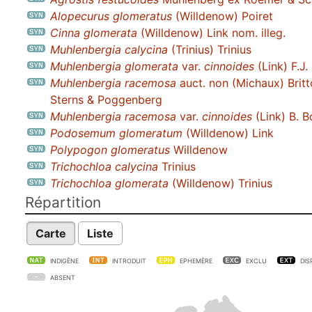
Alopecurus glomeratus
(Willdenow) Poiret
Cinna glomerata
(Willdenow) Link nom. illeg.
Muhlenbergia calycina
(Trinius) Trinius
Muhlenbergia glomerata
var.
cinnoides
(Link) F.J
Muhlenbergia racemosa
auct. non (Michaux) Britt
Sterns & Poggenberg
Muhlenbergia racemosa
var.
cinnoides
(Link) B. B
Podosemum glomeratum
(Willdenow) Link
Polypogon glomeratus
Willdenow
Trichochloa calycina
Trinius
Trichochloa glomerata
(Willdenow) Trinius
Répartition
Carte
Liste
INDIGÈNE
INTRODUIT
EPHEMÈRE
EXCLU
DIS
ABSENT