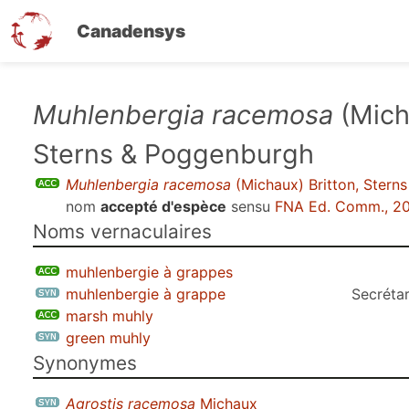
Canadensys
Aller
Muhlenbergia racemosa
(Mich
au
Sterns & Poggenburgh
contenu
principal
Muhlenbergia racemosa
(Michaux) Britton, Stern
nom
accepté d'espèce
sensu
FNA Ed. Comm., 2
Noms vernaculaires
muhlenbergie à grappes
muhlenbergie à grappe
Secrétar
marsh muhly
green muhly
Synonymes
Agrostis racemosa
Michaux