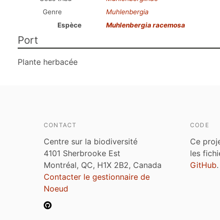
Genre
Muhlenbergia
Espèce
Muhlenbergia racemosa
Port
Plante herbacée
CONTACT
CODE
Centre sur la biodiversité
Ce proj
4101 Sherbrooke Est
les fich
Montréal, QC, H1X 2B2, Canada
GitHub
.
Contacter le gestionnaire de
Noeud