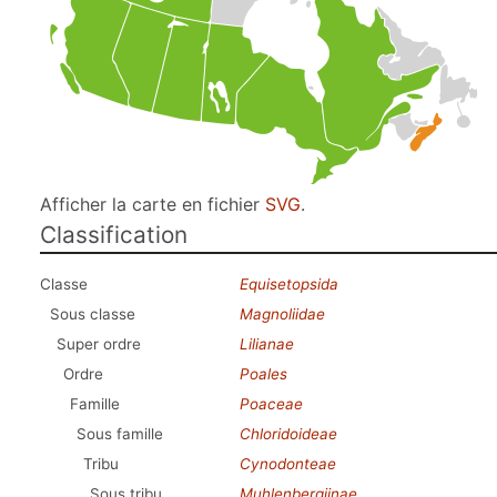
Afficher la carte en fichier
SVG
.
Classification
Classe
Equisetopsida
Sous classe
Magnoliidae
Super ordre
Lilianae
Ordre
Poales
Famille
Poaceae
Sous famille
Chloridoideae
Tribu
Cynodonteae
Sous tribu
Muhlenbergiinae