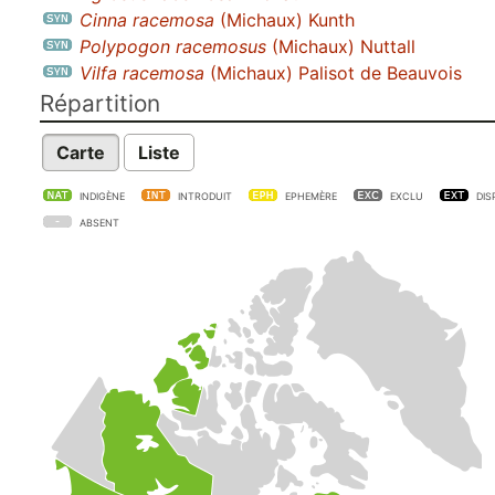
Cinna racemosa
(Michaux) Kunth
Polypogon racemosus
(Michaux) Nuttall
Vilfa racemosa
(Michaux) Palisot de Beauvois
Répartition
Carte
Liste
INDIGÈNE
INTRODUIT
EPHEMÈRE
EXCLU
DIS
ABSENT