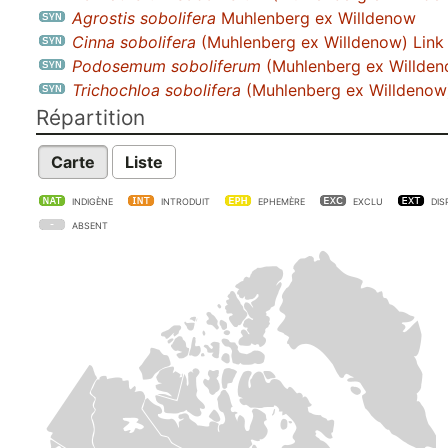
Agrostis sobolifera
Muhlenberg ex Willdenow
Cinna sobolifera
(Muhlenberg ex Willdenow) Link
Podosemum soboliferum
(Muhlenberg ex Willden
Trichochloa sobolifera
(Muhlenberg ex Willdenow)
Répartition
Carte
Liste
INDIGÈNE
INTRODUIT
EPHEMÈRE
EXCLU
DIS
ABSENT