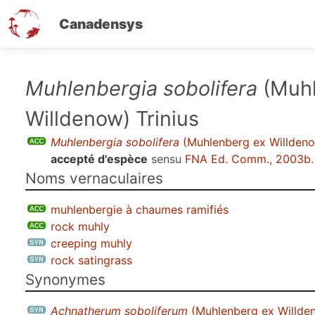
Canadensys
Aller
Muhlenbergia sobolifera
(Muhl
au
Willdenow) Trinius
contenu
principal
Muhlenbergia sobolifera
(Muhlenberg ex Willdeno
accepté d'espèce
sensu
FNA Ed. Comm., 2003b
.
Noms vernaculaires
muhlenbergie à chaumes ramifiés
rock muhly
creeping muhly
rock satingrass
Synonymes
Achnatherum soboliferum
(Muhlenberg ex Willden