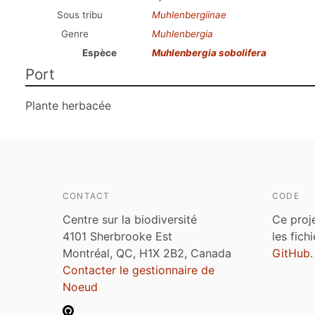
Sous tribu
Muhlenbergiinae
Genre
Muhlenbergia
Espèce
Muhlenbergia sobolifera
Port
Plante herbacée
CONTACT
CODE
Centre sur la biodiversité
Ce proj
4101 Sherbrooke Est
les fich
Montréal, QC, H1X 2B2, Canada
GitHub
.
Contacter le gestionnaire de
Noeud