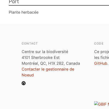
Port
Plante herbacée
CONTACT
CODE
Centre sur la biodiversité
Ce proj
4101 Sherbrooke Est
les fich
Montréal, QC, H1X 2B2, Canada
GitHub
.
Contacter le gestionnaire de
Noeud