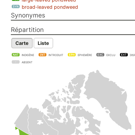
broad-leaved pondweed
Synonymes
Répartition
Carte
Liste
INDIGÈNE
INTRODUIT
EPHEMÈRE
EXCLU
DIS
ABSENT