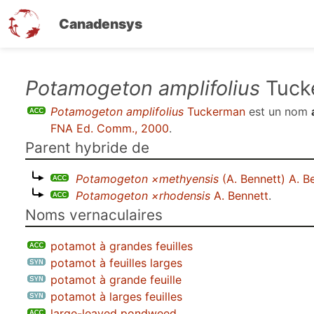
Canadensys
Aller
Potamogeton amplifolius
Tuck
au
Potamogeton amplifolius
Tuckerman
est un nom
contenu
FNA Ed. Comm., 2000
.
principal
Parent hybride de
Potamogeton ×methyensis
(A. Bennett) A. B
Potamogeton ×rhodensis
A. Bennett
.
Noms vernaculaires
potamot à grandes feuilles
potamot à feuilles larges
potamot à grande feuille
potamot à larges feuilles
large-leaved pondweed