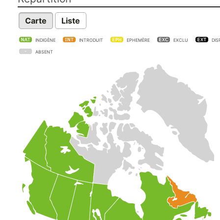
Carte
Liste
INDIGÈNE
INTRODUIT
EPHEMÈRE
EXCLU
DIS
ABSENT