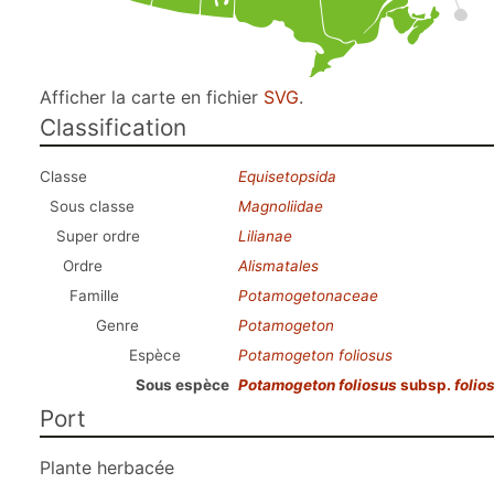
Afficher la carte en fichier
SVG
.
Classification
Classe
Equisetopsida
Sous classe
Magnoliidae
Super ordre
Lilianae
Ordre
Alismatales
Famille
Potamogetonaceae
Genre
Potamogeton
Espèce
Potamogeton foliosus
Sous espèce
Potamogeton foliosus
subsp.
folio
Port
Plante herbacée