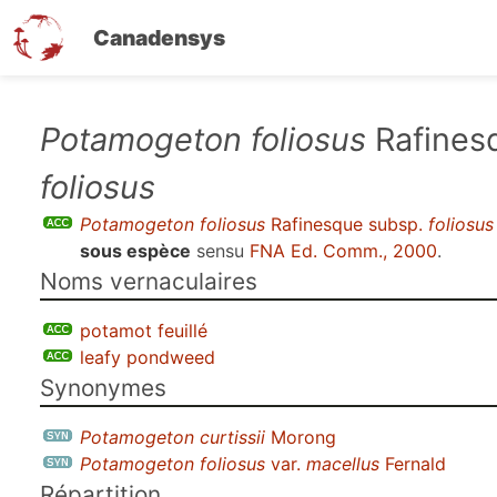
Canadensys
Aller
Potamogeton foliosus
Rafines
au
foliosus
contenu
principal
Potamogeton foliosus
Rafinesque subsp.
foliosus
sous espèce
sensu
FNA Ed. Comm., 2000
.
Noms vernaculaires
potamot feuillé
leafy pondweed
Synonymes
Potamogeton curtissii
Morong
Potamogeton foliosus
var.
macellus
Fernald
Répartition