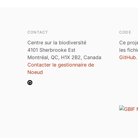
CONTACT
CODE
Centre sur la biodiversité
Ce proj
4101 Sherbrooke Est
les fich
Montréal, QC, H1X 2B2, Canada
GitHub
.
Contacter le gestionnaire de
Noeud