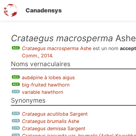
Canadensys
Aller
Crataegus macrosperma
Ashe
au
Crataegus macrosperma
Ashe
est un nom
accept
contenu
Comm., 2014
.
principal
Noms vernaculaires
aubépine à lobes aigus
big-fruited hawthorn
variable hawthorn
Synonymes
Crataegus acutiloba
Sargent
Crataegus brumalis
Ashe
Crataegus demissa
Sargent
Crataegus iracunda
var.
brumalis
(Ashe) Kruschk