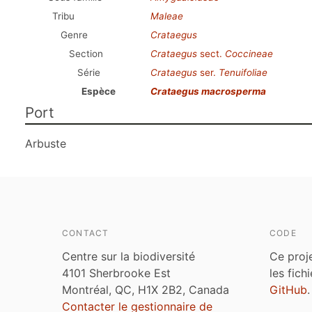
Tribu
Maleae
Genre
Crataegus
Section
Crataegus
sect.
Coccineae
Série
Crataegus
ser.
Tenuifoliae
Espèce
Crataegus macrosperma
Port
Arbuste
CONTACT
CODE
Centre sur la biodiversité
Ce proj
4101 Sherbrooke Est
les fich
Montréal, QC, H1X 2B2, Canada
GitHub
.
Contacter le gestionnaire de