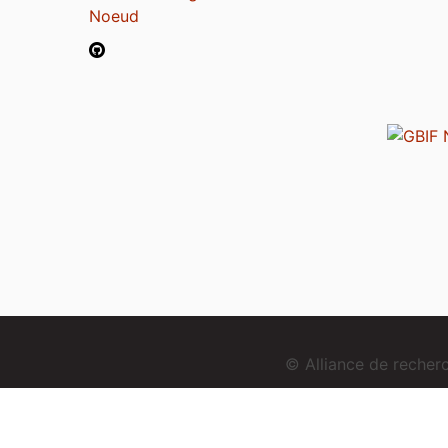
Noeud
© Alliance de reche