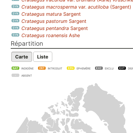
Crataegus macrosperma
var.
acutiloba
(Sargent)
Crataegus matura
Sargent
Crataegus pastorum
Sargent
Crataegus pentandra
Sargent
Crataegus roanensis
Ashe
Répartition
Carte
Liste
INDIGÈNE
INTRODUIT
EPHEMÈRE
EXCLU
DIS
ABSENT