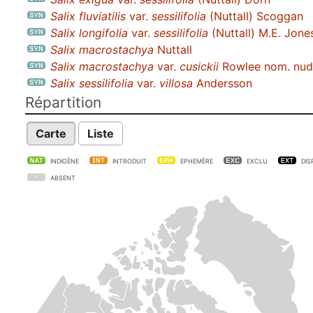
Salix fluviatilis
var.
sessilifolia
(Nuttall) Scoggan
Salix longifolia
var.
sessilifolia
(Nuttall) M.E. Jone
Salix macrostachya
Nuttall
Salix macrostachya
var.
cusickii
Rowlee nom. nud
Salix sessilifolia
var.
villosa
Andersson
Répartition
Carte
Liste
INDIGÈNE
INTRODUIT
EPHEMÈRE
EXCLU
DIS
ABSENT