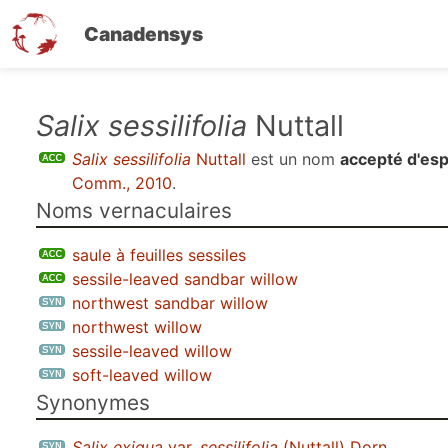
Canadensys
Aller
Salix sessilifolia
Nuttall
au
Salix sessilifolia
Nuttall
est un nom
accepté d'es
contenu
Comm., 2010
.
principal
Noms vernaculaires
saule à feuilles sessiles
sessile-leaved sandbar willow
northwest sandbar willow
northwest willow
sessile-leaved willow
soft-leaved willow
Synonymes
Salix exigua
var.
sessilifolia
(Nuttall) Dorn