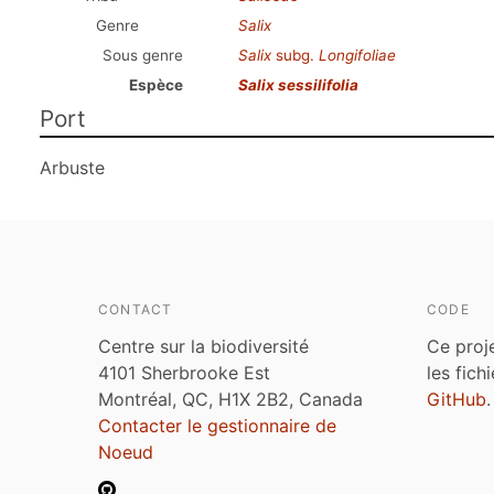
Genre
Salix
Sous genre
Salix
subg.
Longifoliae
Espèce
Salix sessilifolia
Port
Arbuste
CONTACT
CODE
Centre sur la biodiversité
Ce proj
4101 Sherbrooke Est
les fich
Montréal, QC, H1X 2B2, Canada
GitHub
.
Contacter le gestionnaire de
Noeud