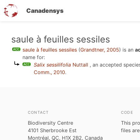
Canadensys
Skip
saule à feuilles sessiles
to
saule à feuilles sessiles
(
Grandtner, 2005
)
is an
a
main
name for:
content
Salix sessilifolia
Nuttall
, an accepted speci
Comm., 2010
.
CONTACT
CODE
Biodiversity Centre
This pro
4101 Sherbrooke Est
files ar
Montréal, QC, H1X 2B2, Canada