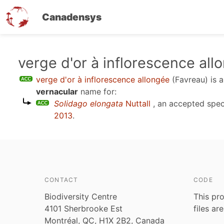
Canadensys
Skip
verge d'or à inflorescence all
to
verge d'or à inflorescence allongée
(Favreau)
is 
main
vernacular
name for:
content
Solidago elongata
Nuttall
, an accepted spe
2013
.
CONTACT
CODE
Biodiversity Centre
This pro
4101 Sherbrooke Est
files ar
Montréal, QC, H1X 2B2, Canada