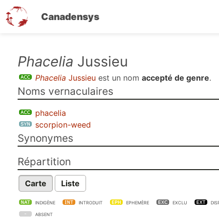
Canadensys
Aller
Phacelia
Jussieu
au
Phacelia
Jussieu
est un nom
accepté de genre
.
contenu
Noms vernaculaires
principal
phacelia
scorpion-weed
Synonymes
Répartition
Carte
Liste
INDIGÈNE
INTRODUIT
EPHEMÈRE
EXCLU
DIS
ABSENT