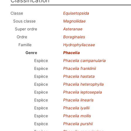
Classification
Classe
Equisetopsida
Sous classe
Magnoliidae
Super ordre
Asteranae
Ordre
Boraginales
Famille
Hydrophyllaceae
Genre
Phacelia
Espèce
Phacelia campanularia
Espèce
Phacelia franklinii
Espèce
Phacelia hastata
Espèce
Phacelia heterophylla
Espèce
Phacelia leptosepala
Espèce
Phacelia linearis
Espèce
Phacelia lyallii
Espèce
Phacelia mollis
Espèce
Phacelia purshii