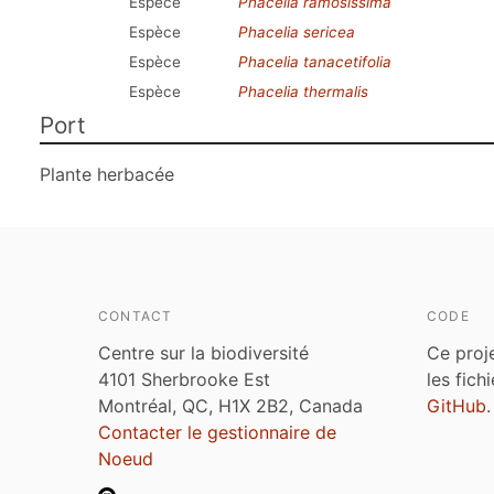
Espèce
Phacelia ramosissima
Espèce
Phacelia sericea
Espèce
Phacelia tanacetifolia
Espèce
Phacelia thermalis
Port
Plante herbacée
CONTACT
CODE
Centre sur la biodiversité
Ce proj
4101 Sherbrooke Est
les fich
Montréal, QC, H1X 2B2, Canada
GitHub
.
Contacter le gestionnaire de
Noeud