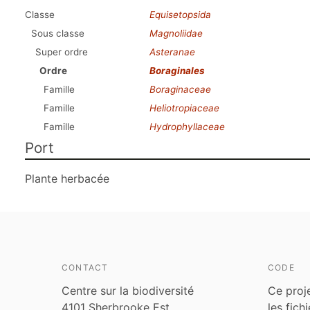
Classe
Equisetopsida
Sous classe
Magnoliidae
Super ordre
Asteranae
Ordre
Boraginales
Famille
Boraginaceae
Famille
Heliotropiaceae
Famille
Hydrophyllaceae
Port
Plante herbacée
CONTACT
CODE
Centre sur la biodiversité
Ce proj
4101 Sherbrooke Est
les fich