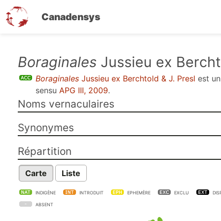
Canadensys
Aller
Boraginales
Jussieu ex Berchto
au
Boraginales
Jussieu ex Berchtold & J. Presl
est u
contenu
sensu
APG III, 2009
.
principal
Noms vernaculaires
Synonymes
Répartition
Carte
Liste
INDIGÈNE
INTRODUIT
EPHEMÈRE
EXCLU
DIS
ABSENT