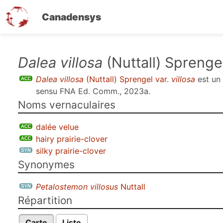
Canadensys
Aller
Dalea villosa
(Nuttall) Sprenge
au
Dalea villosa
(Nuttall) Sprengel var.
villosa
est u
contenu
sensu
FNA Ed. Comm., 2023a
.
principal
Noms vernaculaires
dalée velue
hairy prairie-clover
silky prairie-clover
Synonymes
Petalostemon villosus
Nuttall
Répartition
Carte
Liste