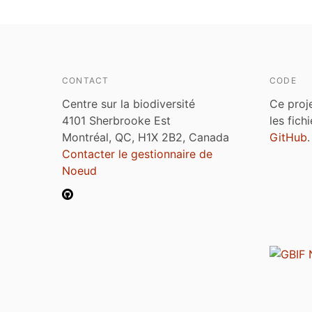
CONTACT
CODE
Centre sur la biodiversité
Ce proj
4101 Sherbrooke Est
les fich
Montréal, QC, H1X 2B2, Canada
GitHub
.
Contacter le gestionnaire de
Noeud