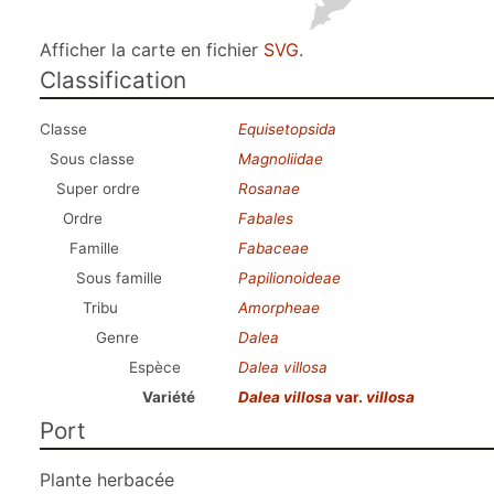
Afficher la carte en fichier
SVG
.
Classification
Classe
Equisetopsida
Sous classe
Magnoliidae
Super ordre
Rosanae
Ordre
Fabales
Famille
Fabaceae
Sous famille
Papilionoideae
Tribu
Amorpheae
Genre
Dalea
Espèce
Dalea villosa
Variété
Dalea villosa
var.
villosa
Port
Plante herbacée