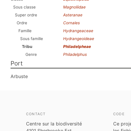
Sous classe
Magnoliidae
Super ordre
Asteranae
Ordre
Cornales
Famille
Hydrangeaceae
Sous famille
Hydrangeoideae
Tribu
Philadelpheae
Genre
Philadelphus
Port
Arbuste
CONTACT
CODE
Centre sur la biodiversité
Ce proj
4101 Sherbrooke Est
les fich