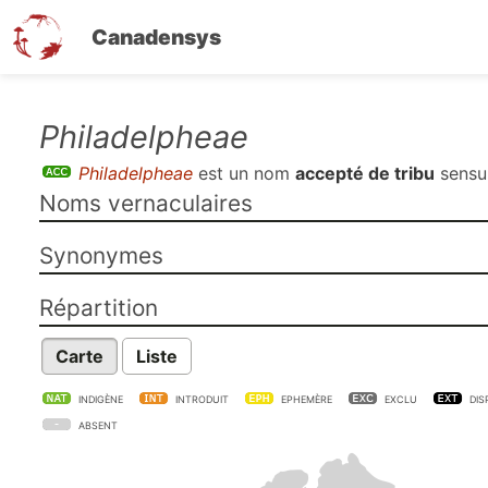
Canadensys
Aller
Philadelpheae
au
Philadelpheae
est un nom
accepté de tribu
sens
contenu
Noms vernaculaires
principal
Synonymes
Répartition
Carte
Liste
INDIGÈNE
INTRODUIT
EPHEMÈRE
EXCLU
DIS
ABSENT