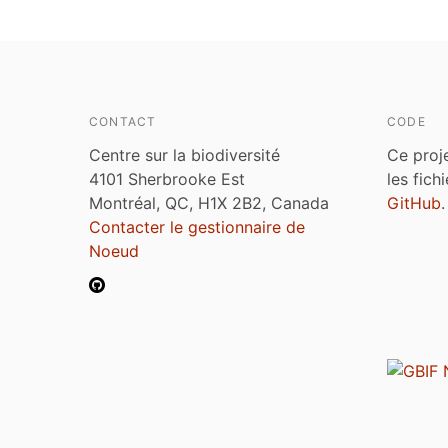
CONTACT
CODE
Centre sur la biodiversité
Ce proj
4101 Sherbrooke Est
les fich
Montréal, QC, H1X 2B2, Canada
GitHub
.
Contacter le gestionnaire de
Noeud