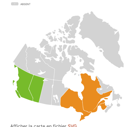
ABSENT
Afficher la carte en fichier
SVG
.