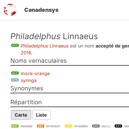
Canadensys
Aller
Philadelphus
Linnaeus
au
Philadelphus
Linnaeus
est un nom
accepté de ge
contenu
2016
.
principal
Noms vernaculaires
mock-orange
syringa
Synonymes
Répartition
Carte
Liste
INDIGÈNE
INTRODUIT
EPHEMÈRE
EXCLU
DIS