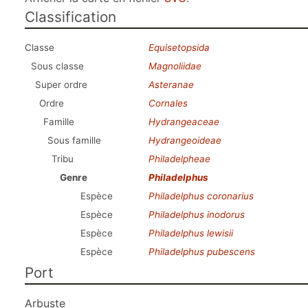
Classification
Classe
Equisetopsida
Sous classe
Magnoliidae
Super ordre
Asteranae
Ordre
Cornales
Famille
Hydrangeaceae
Sous famille
Hydrangeoideae
Tribu
Philadelpheae
Genre
Philadelphus
Espèce
Philadelphus coronarius
Espèce
Philadelphus inodorus
Espèce
Philadelphus lewisii
Espèce
Philadelphus pubescens
Port
Arbuste