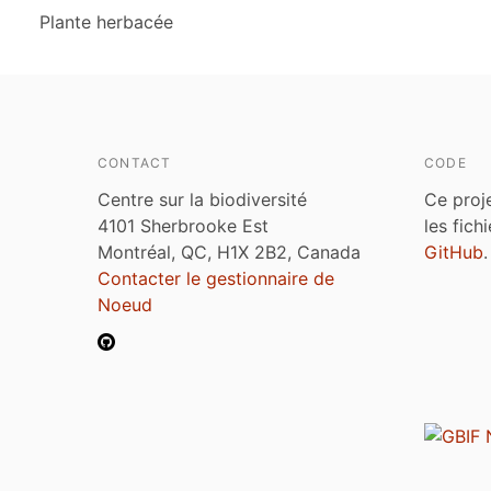
Plante herbacée
CONTACT
CODE
Centre sur la biodiversité
Ce proj
4101 Sherbrooke Est
les fich
Montréal, QC, H1X 2B2, Canada
GitHub
.
Contacter le gestionnaire de
Noeud