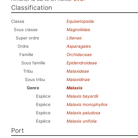
Classification
Classe
Equisetopsida
Sous classe
Magnoliidae
Super ordre
Lilianae
Ordre
Asparagales
Famille
Orchidaceae
Sous famille
Epidendroideae
Tribu
Malaxideae
Sous tribu
Malaxidinae
Genre
Malaxis
Espèce
Malaxis bayardii
Espèce
Malaxis monophyllos
Espèce
Malaxis paludosa
Espèce
Malaxis unifolia
Port