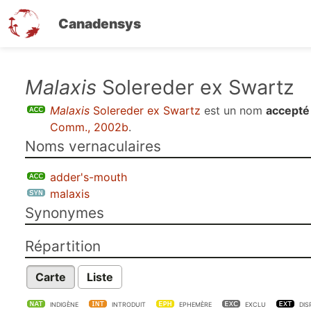
Canadensys
Aller
Malaxis
Solereder ex Swartz
au
Malaxis
Solereder ex Swartz
est un nom
accepté
contenu
Comm., 2002b
.
principal
Noms vernaculaires
adder's-mouth
malaxis
Synonymes
Répartition
Carte
Liste
INDIGÈNE
INTRODUIT
EPHEMÈRE
EXCLU
DIS