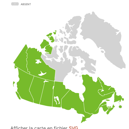
ABSENT
Afficher la carte en fichier
SVG
.