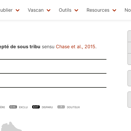
ublier
Vascan
Outils
Resources
No
epté de sous tribu
sensu
Chase et al., 2015
.
ÈRE
EXCLU
DISPARU
DOUTEUX