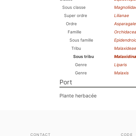
Sous classe
Magnoliida
Super ordre
Lilianae
Ordre
Asparagale
Famille
Orchidace
Sous famille
Epidendroi
Tribu
Malaxidea
Sous tribu
Malaxidin
Genre
Liparis
Genre
Malaxis
Port
Plante herbacée
CONTACT
CODE