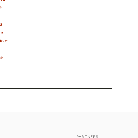
e
s
ae
deae
e
ae
PARTNERS