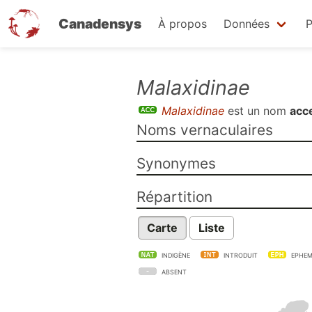
Canadensys
À propos
Données
P
Aller
Malaxidinae
au
Malaxidinae
est un nom
acc
contenu
Noms vernaculaires
principal
Synonymes
Répartition
Carte
Liste
INDIGÈNE
INTRODUIT
EPHEM
ABSENT