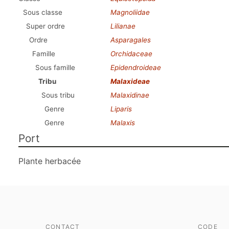
Sous classe
Magnoliidae
Super ordre
Lilianae
Ordre
Asparagales
Famille
Orchidaceae
Sous famille
Epidendroideae
Tribu
Malaxideae
Sous tribu
Malaxidinae
Genre
Liparis
Genre
Malaxis
Port
Plante herbacée
CONTACT
CODE