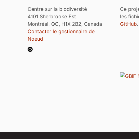
Centre sur la biodiversité
Ce proj
4101 Sherbrooke Est
les fich
Montréal, QC, H1X 2B2, Canada
GitHub
.
Contacter le gestionnaire de
Noeud