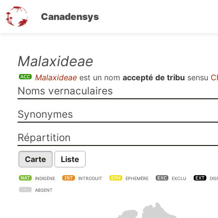
Canadensys
Aller
Malaxideae
au
Malaxideae
est un nom
accepté de tribu
sensu
C
contenu
Noms vernaculaires
principal
Synonymes
Répartition
Carte
Liste
INDIGÈNE
INTRODUIT
EPHEMÈRE
EXCLU
DIS
ABSENT