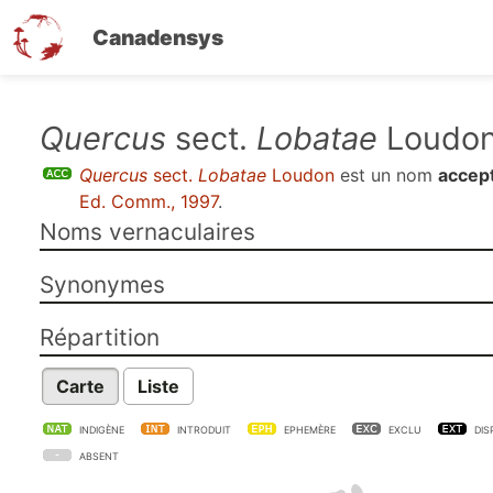
Canadensys
Aller
Quercus
sect.
Lobatae
Loudo
au
Quercus
sect.
Lobatae
Loudon
est un nom
accept
contenu
Ed. Comm., 1997
.
principal
Noms vernaculaires
Synonymes
Répartition
Carte
Liste
INDIGÈNE
INTRODUIT
EPHEMÈRE
EXCLU
DIS
ABSENT