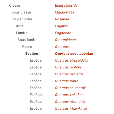
Classe
Equisetopsida
Sous classe
Magnoliidae
Super ordre
Rosanae
Ordre
Fagales
Famille
Fagaceae
Sous famille
Quercoideae
Genre
Quercus
Section
Quercus
sect.
Lobatae
Espèce
Quercus ellipsoidalis
Espèce
Quercus ilicifolia
Espèce
Quercus palustris
Espèce
Quercus rubra
Espèce
Quercus shumardii
Espèce
Quercus velutina
Espèce
Quercus ×fernaldii
Espèce
Quercus ×hawkinsii