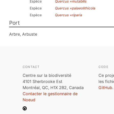
Espèce
Quercus ×mutabilis
Espèce
Quercus ×palaeolithicola
Espèce
Quercus ×riparia
Port
Arbre, Arbuste
CONTACT
CODE
Centre sur la biodiversité
Ce proj
4101 Sherbrooke Est
les fich
Montréal, QC, H1X 2B2, Canada
GitHub
.
Contacter le gestionnaire de
Noeud