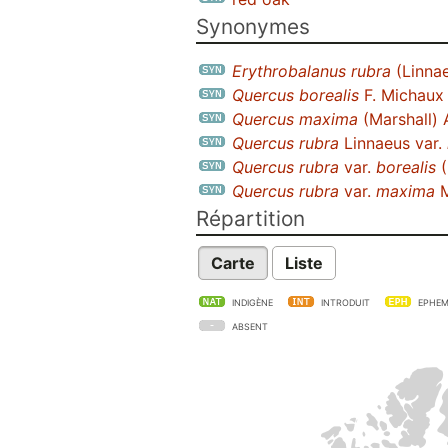
Synonymes
Erythrobalanus rubra
(Linna
Quercus borealis
F. Michaux
Quercus maxima
(Marshall) 
Quercus rubra
Linnaeus var.
Quercus rubra
var.
borealis
(
Quercus rubra
var.
maxima
M
Répartition
Carte
Liste
INDIGÈNE
INTRODUIT
EPHEM
ABSENT