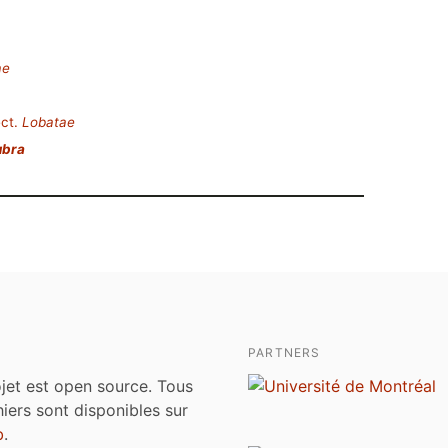
ae
ct.
Lobatae
ubra
PARTNERS
jet est open source. Tous
chiers sont disponibles sur
b
.