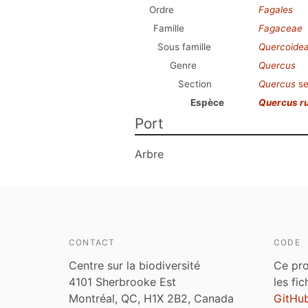
Ordre
Fagales
Famille
Fagaceae
Sous famille
Quercoide
Genre
Quercus
Section
Quercus
se
Espèce
Quercus r
Port
Arbre
CONTACT
CODE
Centre sur la biodiversité
Ce pro
4101 Sherbrooke Est
les fi
Montréal, QC, H1X 2B2, Canada
GitHu