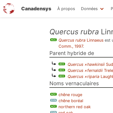
Canadensys
À propos
Données
P
Aller
Quercus rubra
Lin
au
Quercus rubra
Linnaeus
est 
contenu
Comm., 1997
.
principal
Parent hybride de
Quercus ×hawkinsii
Sud
Quercus ×fernaldii
Trel
Quercus ×riparia
Laughl
Noms vernaculaires
chêne rouge
chêne boréal
northern red oak
red oak