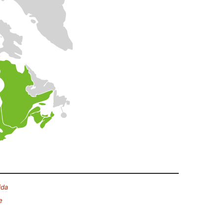
ida
e