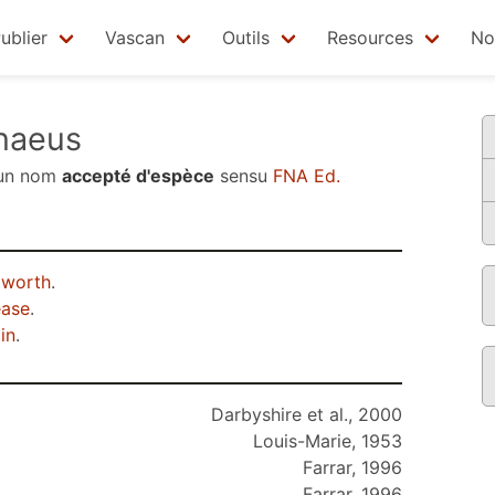
ublier
Vascan
Outils
Resources
No
naeus
un nom
accepté d'espèce
sensu
FNA Ed.
worth
.
ease
.
in
.
Darbyshire et al., 2000
Louis-Marie, 1953
Farrar, 1996
Farrar, 1996