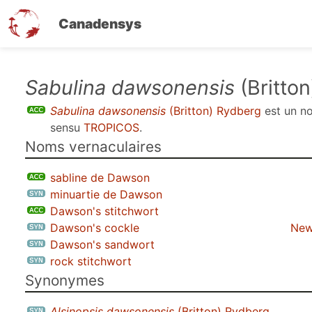
Canadensys
Aller
Sabulina dawsonensis
(Britto
au
Sabulina dawsonensis
(Britton) Rydberg
est un 
contenu
sensu
TROPICOS
.
principal
Noms vernaculaires
sabline de Dawson
minuartie de Dawson
Dawson's stitchwort
Dawson's cockle
New
Dawson's sandwort
rock stitchwort
Synonymes
Alsinopsis dawsonensis
(Britton) Rydberg