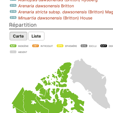
Arenaria dawsonensis
Britton
Arenaria stricta
subsp.
dawsonensis
(Britton) Mag
Minuartia dawsonensis
(Britton) House
Répartition
Carte
Liste
INDIGÈNE
INTRODUIT
EPHEMÈRE
EXCLU
DIS
ABSENT