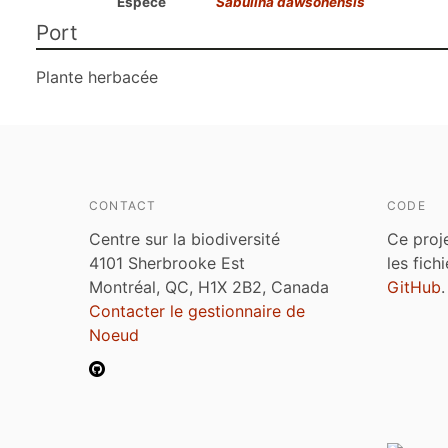
Espèce
Sabulina dawsonensis
Port
Plante herbacée
CONTACT
CODE
Centre sur la biodiversité
Ce proj
4101 Sherbrooke Est
les fich
Montréal, QC, H1X 2B2, Canada
GitHub
.
Contacter le gestionnaire de
Noeud