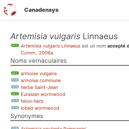
Canadensys
Aller
Artemisia vulgaris
Linnaeus
au
Artemisia vulgaris
Linnaeus
est un nom
accepté 
contenu
Comm., 2006a
.
principal
Noms vernaculaires
armoise vulgaire
armoise commune
herbe Saint-Jean
Eurasian wormwood
felon-herb
lobed wormwood
Synonymes
Artemisia opulenta
Pampanini