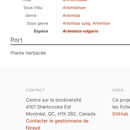
Sous tribu
Artemisiinae
Genre
Artemisia
Sous genre
Artemisia
subg.
Artemisia
Espèce
Artemisia vulgaris
Port
Plante herbacée
CONTACT
CODE
Centre sur la biodiversité
Ce proj
4101 Sherbrooke Est
les fich
Montréal, QC, H1X 2B2, Canada
GitHub
.
Contacter le gestionnaire de
Noeud