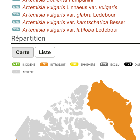
Artemisia vulgaris
Linnaeus var.
vulgaris
Artemisia vulgaris
var.
glabra
Ledebour
Artemisia vulgaris
var.
kamtschatica
Besser
Artemisia vulgaris
var.
latiloba
Ledebour
Répartition
Carte
Liste
INDIGÈNE
INTRODUIT
EPHEMÈRE
EXCLU
DIS
ABSENT