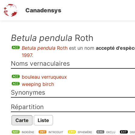
Canadensys
Aller
Betula pendula
Roth
au
Betula pendula
Roth
est un nom
accepté d'espèc
contenu
1997
.
principal
Noms vernaculaires
bouleau verruqueux
weeping birch
Synonymes
Répartition
Carte
Liste
INDIGÈNE
INTRODUIT
EPHEMÈRE
EXCLU
DIS