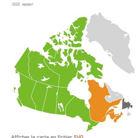
ABSENT
Afficher la carte en fichier
SVG
.