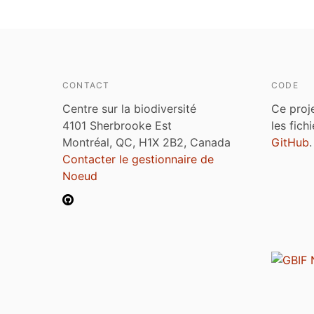
CONTACT
CODE
Centre sur la biodiversité
Ce proj
4101 Sherbrooke Est
les fich
Montréal, QC, H1X 2B2, Canada
GitHub
.
Contacter le gestionnaire de
Noeud