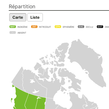
Répartition
Carte
Liste
INDIGÈNE
INTRODUIT
EPHEMÈRE
EXCLU
DIS
ABSENT