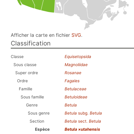
Afficher la carte en fichier
SVG
.
Classification
Classe
Equisetopsida
Sous classe
Magnoliidae
Super ordre
Rosanae
Ordre
Fagales
Famille
Betulaceae
Sous famille
Betuloideae
Genre
Betula
Sous genre
Betula
subg.
Betula
Section
Betula
sect.
Betula
Espèce
Betula ×utahensis