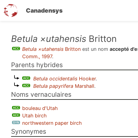
Canadensys
Aller
Betula ×utahensis
Britton
au
Betula ×utahensis
Britton
est un nom
accepté d'
contenu
Comm., 1997
.
principal
Parents hybrides
Betula occidentalis
Hooker
.
Betula papyrifera
Marshall
.
Noms vernaculaires
bouleau d'Utah
Utah birch
northwestern paper birch
Synonymes