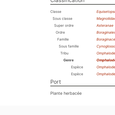
Classification
Classe
Equisetops
Sous classe
Magnoliida
Super ordre
Asteranae
Ordre
Boraginale
Famille
Boraginac
Sous famille
Cynogloss
Tribu
Omphalod
Genre
Omphalod
Espèce
Omphalodes 
Espèce
Omphalode
Port
Plante herbacée