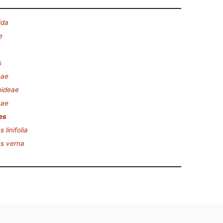
ida
e
s
eae
oideae
eae
es
linifolia
s verna