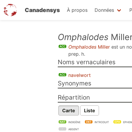
Canadensys
À propos
Données
P
Aller
Omphalodes
Mille
au
Omphalodes
Miller
est un 
contenu
prep. h
.
principal
Noms vernaculaires
navelwort
Synonymes
Répartition
Carte
Liste
INDIGÈNE
INTRODUIT
EPHEM
ABSENT