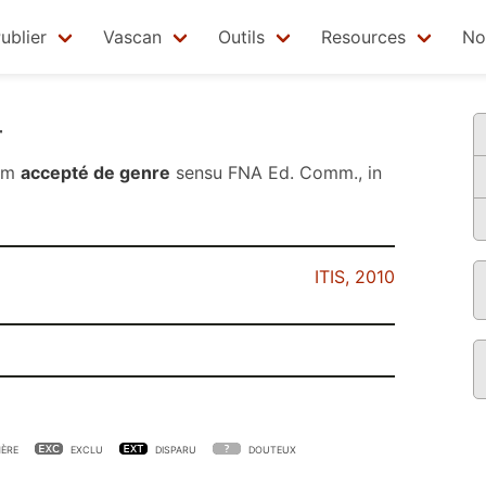
ublier
Vascan
Outils
Resources
No
r
nom
accepté de genre
sensu
FNA Ed. Comm., in
ITIS, 2010
ÈRE
EXCLU
DISPARU
DOUTEUX