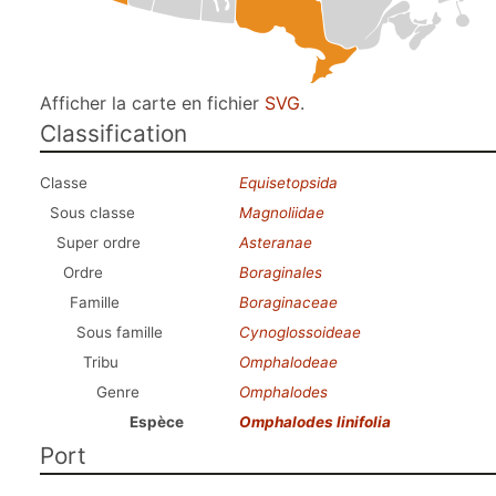
Afficher la carte en fichier
SVG
.
Classification
Classe
Equisetopsida
Sous classe
Magnoliidae
Super ordre
Asteranae
Ordre
Boraginales
Famille
Boraginaceae
Sous famille
Cynoglossoideae
Tribu
Omphalodeae
Genre
Omphalodes
Espèce
Omphalodes linifolia
Port