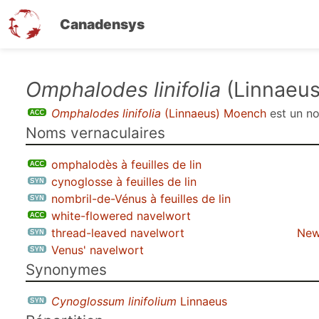
Canadensys
Aller
Omphalodes linifolia
(Linnaeu
au
Omphalodes linifolia
(Linnaeus) Moench
est un 
contenu
Noms vernaculaires
principal
omphalodès à feuilles de lin
cynoglosse à feuilles de lin
nombril-de-Vénus à feuilles de lin
white-flowered navelwort
thread-leaved navelwort
New
Venus' navelwort
Synonymes
Cynoglossum linifolium
Linnaeus