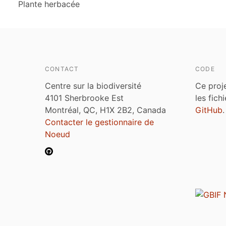
Plante herbacée
CONTACT
CODE
Centre sur la biodiversité
Ce proj
4101 Sherbrooke Est
les fich
Montréal, QC, H1X 2B2, Canada
GitHub
.
Contacter le gestionnaire de
Noeud