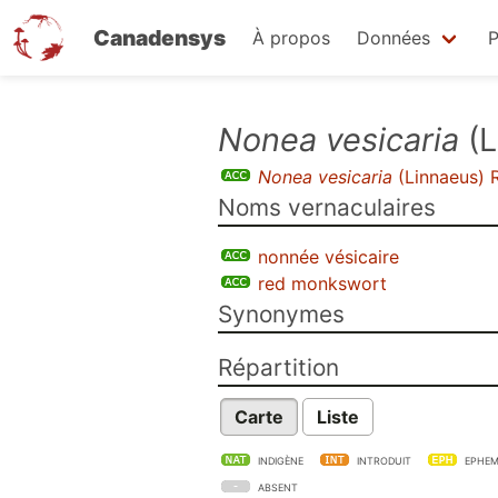
Canadensys
À propos
Données
P
Aller
Nonea vesicaria
(L
au
Nonea vesicaria
(Linnaeus) 
contenu
Noms vernaculaires
principal
nonnée vésicaire
red monkswort
Synonymes
Répartition
Carte
Liste
INDIGÈNE
INTRODUIT
EPHEM
ABSENT