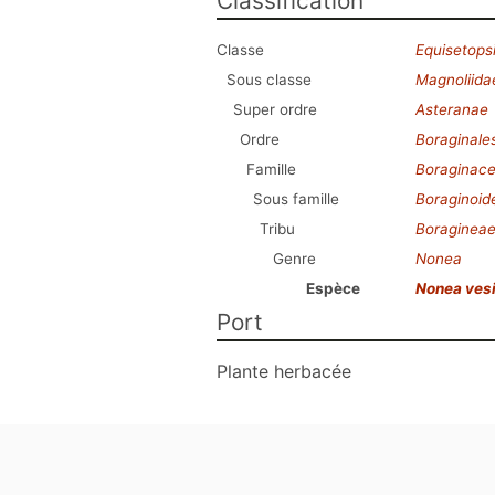
Classification
Classe
Equisetops
Sous classe
Magnoliida
Super ordre
Asteranae
Ordre
Boraginale
Famille
Boraginac
Sous famille
Boraginoid
Tribu
Boraginea
Genre
Nonea
Espèce
Nonea vesi
Port
Plante herbacée