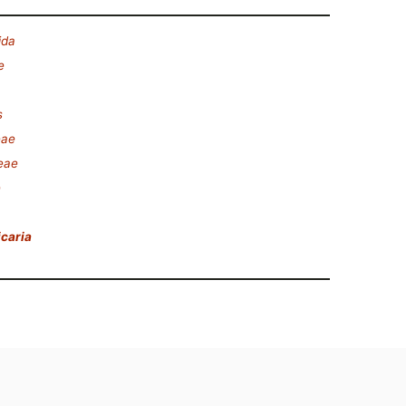
ida
e
s
eae
eae
e
caria