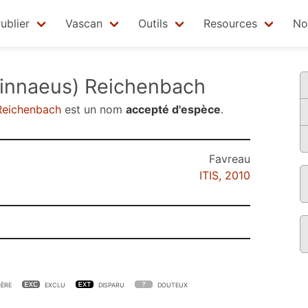
ublier
Vascan
Outils
Resources
No
innaeus) Reichenbach
Reichenbach
est un nom
accepté d'espèce
.
Favreau
ITIS, 2010
ÈRE
EXCLU
DISPARU
DOUTEUX