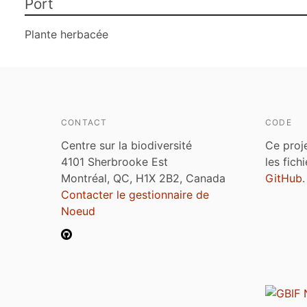
Port
Plante herbacée
CONTACT
CODE
Centre sur la biodiversité
Ce proj
4101 Sherbrooke Est
les fich
Montréal, QC, H1X 2B2, Canada
GitHub
.
Contacter le gestionnaire de
Noeud