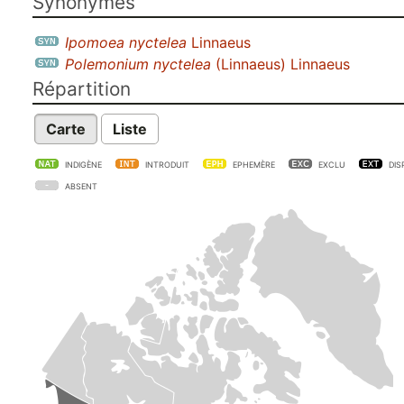
Synonymes
Ipomoea nyctelea
Linnaeus
Polemonium nyctelea
(Linnaeus) Linnaeus
Répartition
Carte
Liste
INDIGÈNE
INTRODUIT
EPHEMÈRE
EXCLU
DIS
ABSENT