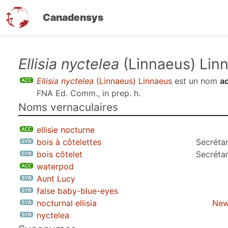
Canadensys
Aller
Ellisia nyctelea
(Linnaeus) Lin
au
Ellisia nyctelea
(Linnaeus) Linnaeus
est un nom
a
contenu
FNA Ed. Comm., in prep. h
.
principal
Noms vernaculaires
ellisie nocturne
bois à côtelettes
Secrétar
bois côtelet
Secrétar
waterpod
Aunt Lucy
false baby-blue-eyes
nocturnal ellisia
New
nyctelea