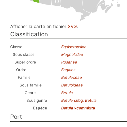
Afficher la carte en fichier
SVG
.
Classification
Classe
Equisetopsida
Sous classe
Magnoliidae
Super ordre
Rosanae
Ordre
Fagales
Famille
Betulaceae
Sous famille
Betuloideae
Genre
Betula
Sous genre
Betula
subg.
Betula
Espèce
Betula ×commixta
Port