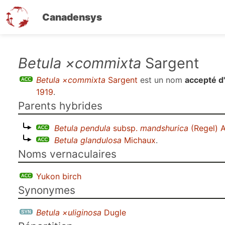
Canadensys
Aller
Betula ×commixta
Sargent
au
Betula ×commixta
Sargent
est un nom
accepté d
contenu
1919
.
principal
Parents hybrides
Betula pendula
subsp.
mandshurica
(Regel) A
Betula glandulosa
Michaux
.
Noms vernaculaires
Yukon birch
Synonymes
Betula ×uliginosa
Dugle