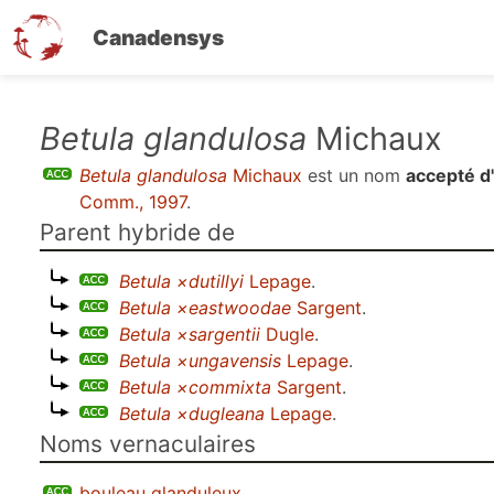
Canadensys
Aller
Betula glandulosa
Michaux
au
Betula glandulosa
Michaux
est un nom
accepté d
contenu
Comm., 1997
.
principal
Parent hybride de
Betula ×dutillyi
Lepage
.
Betula ×eastwoodae
Sargent
.
Betula ×sargentii
Dugle
.
Betula ×ungavensis
Lepage
.
Betula ×commixta
Sargent
.
Betula ×dugleana
Lepage
.
Noms vernaculaires
bouleau glanduleux