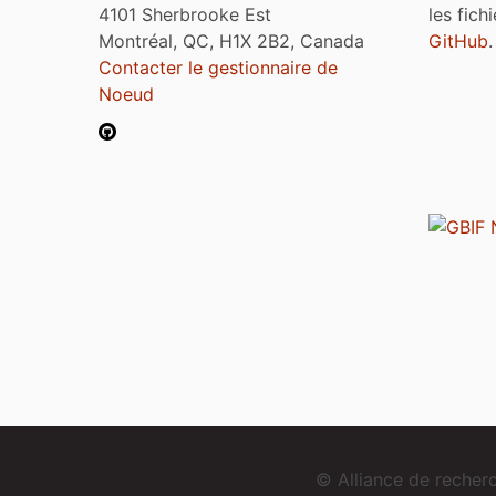
4101 Sherbrooke Est
les fich
Montréal, QC, H1X 2B2, Canada
GitHub
.
Contacter le gestionnaire de
Noeud
© Alliance de reche