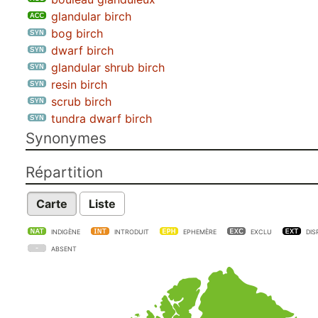
glandular birch
bog birch
dwarf birch
glandular shrub birch
resin birch
scrub birch
tundra dwarf birch
Synonymes
Répartition
Carte
Liste
INDIGÈNE
INTRODUIT
EPHEMÈRE
EXCLU
DIS
ABSENT