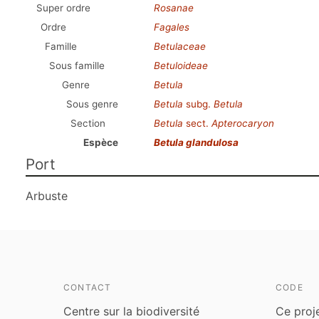
Super ordre
Rosanae
Ordre
Fagales
Famille
Betulaceae
Sous famille
Betuloideae
Genre
Betula
Sous genre
Betula
subg.
Betula
Section
Betula
sect.
Apterocaryon
Espèce
Betula glandulosa
Port
Arbuste
CONTACT
CODE
Centre sur la biodiversité
Ce proj