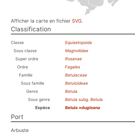
Afficher la carte en fichier
SVG
.
Classification
Classe
Equisetopsida
Sous classe
Magnoliidae
Super ordre
Rosanae
Ordre
Fagales
Famille
Betulaceae
Sous famille
Betuloideae
Genre
Betula
Sous genre
Betula
subg.
Betula
Espèce
Betula ×dugleana
Port
Arbuste