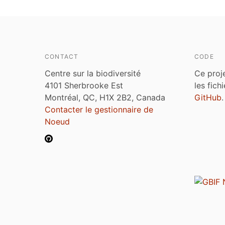
CONTACT
CODE
Centre sur la biodiversité
Ce proj
4101 Sherbrooke Est
les fich
Montréal, QC, H1X 2B2, Canada
GitHub
.
Contacter le gestionnaire de
Noeud