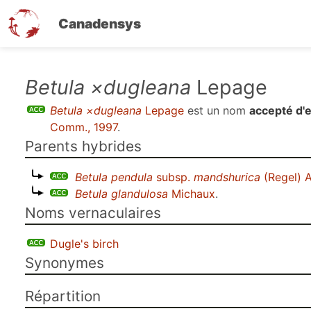
Canadensys
Aller
Betula ×dugleana
Lepage
au
Betula ×dugleana
Lepage
est un nom
accepté d'
contenu
Comm., 1997
.
principal
Parents hybrides
Betula pendula
subsp.
mandshurica
(Regel) A
Betula glandulosa
Michaux
.
Noms vernaculaires
Dugle's birch
Synonymes
Répartition