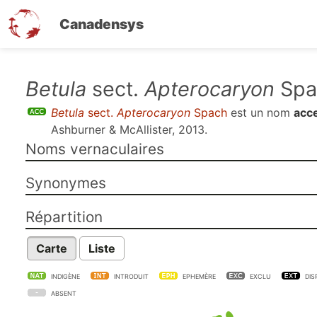
Canadensys
Aller
Betula
sect.
Apterocaryon
Spa
au
Betula
sect.
Apterocaryon
Spach
est un nom
acc
contenu
Ashburner & McAllister, 2013
.
principal
Noms vernaculaires
Synonymes
Répartition
Carte
Liste
INDIGÈNE
INTRODUIT
EPHEMÈRE
EXCLU
DIS
ABSENT