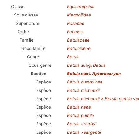
Classe
Equisetopsida
Sous classe
Magnoliidae
Super ordre
Rosanae
Ordre
Fagales
Famille
Betulaceae
Sous famille
Betuloideae
Genre
Betula
Sous genre
Betula
subg.
Betula
Section
Betula
sect.
Apterocaryon
Espèce
Betula glandulosa
Espèce
Betula michauxii
Espèce
Betula michauxii × Betula pumila var
Espèce
Betula nana
Espèce
Betula pumila
Espèce
Betula ×dutillyi
Espèce
Betula ×sargentii