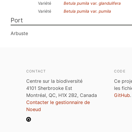
Variété
Betula pumila
var.
glandulifera
Variété
Betula pumila
var.
pumila
Port
Arbuste
CONTACT
CODE
Centre sur la biodiversité
Ce proj
4101 Sherbrooke Est
les fich
Montréal, QC, H1X 2B2, Canada
GitHub
.
Contacter le gestionnaire de
Noeud