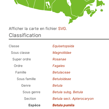
Afficher la carte en fichier
SVG
.
Classification
Classe
Equisetopsida
Sous classe
Magnoliidae
Super ordre
Rosanae
Ordre
Fagales
Famille
Betulaceae
Sous famille
Betuloideae
Genre
Betula
Sous genre
Betula
subg.
Betula
Section
Betula
sect.
Apterocaryon
Espèce
Betula pumila