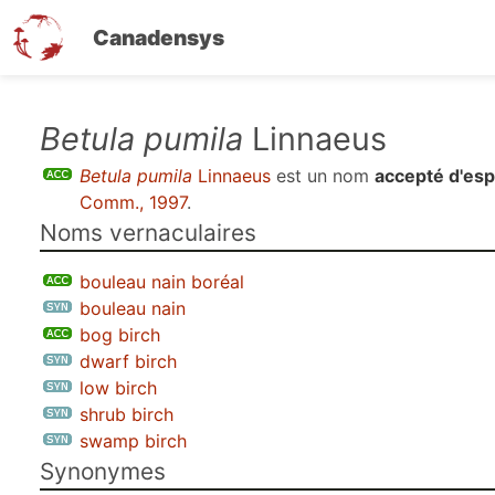
Canadensys
Aller
Betula pumila
Linnaeus
au
Betula pumila
Linnaeus
est un nom
accepté d'es
contenu
Comm., 1997
.
principal
Noms vernaculaires
bouleau nain boréal
bouleau nain
bog birch
dwarf birch
low birch
shrub birch
swamp birch
Synonymes