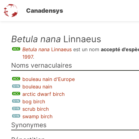
Canadensys
Aller
Betula nana
Linnaeus
au
Betula nana
Linnaeus
est un nom
accepté d'espè
contenu
1997
.
principal
Noms vernaculaires
bouleau nain d'Europe
bouleau nain
arctic dwarf birch
bog birch
scrub birch
swamp birch
Synonymes