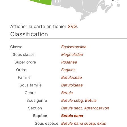
Afficher la carte en fichier
SVG
.
Classification
Classe
Equisetopsida
Sous classe
Magnoliidae
Super ordre
Rosanae
Ordre
Fagales
Famille
Betulaceae
Sous famille
Betuloideae
Genre
Betula
Sous genre
Betula
subg.
Betula
Section
Betula
sect.
Apterocaryon
Espèce
Betula nana
Sous espèce
Betula nana
subsp.
exilis