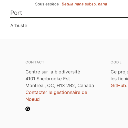
Sous espèce
Betula nana
subsp.
nana
Port
Arbuste
CONTACT
CODE
Centre sur la biodiversité
Ce proj
4101 Sherbrooke Est
les fich
Montréal, QC, H1X 2B2, Canada
GitHub
.
Contacter le gestionnaire de
Noeud