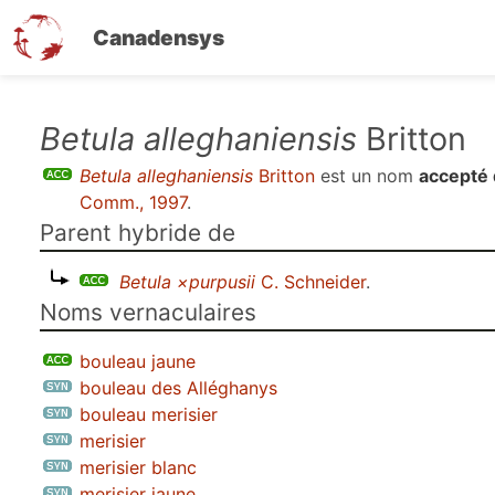
Canadensys
Aller
Betula alleghaniensis
Britton
au
Betula alleghaniensis
Britton
est un nom
accepté 
contenu
Comm., 1997
.
principal
Parent hybride de
Betula ×purpusii
C. Schneider
.
Noms vernaculaires
bouleau jaune
bouleau des Alléghanys
bouleau merisier
merisier
merisier blanc
merisier jaune