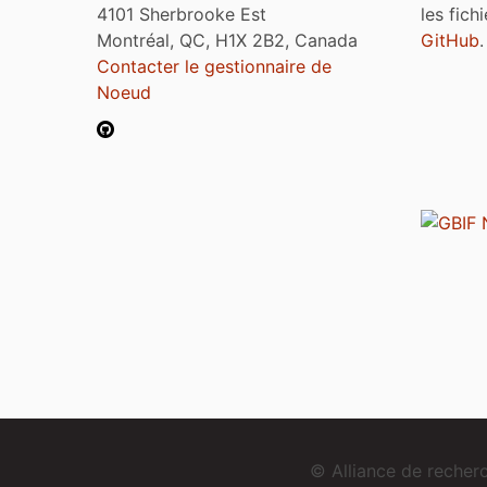
4101 Sherbrooke Est
les fich
Montréal, QC, H1X 2B2, Canada
GitHub
.
Contacter le gestionnaire de
Noeud
© Alliance de reche