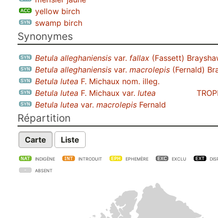
yellow birch
swamp birch
Synonymes
Betula alleghaniensis
var.
fallax
(Fassett) Braysh
Betula alleghaniensis
var.
macrolepis
(Fernald) B
Betula lutea
F. Michaux nom. illeg.
Betula lutea
F. Michaux var.
lutea
TROP
Betula lutea
var.
macrolepis
Fernald
Répartition
Carte
Liste
INDIGÈNE
INTRODUIT
EPHEMÈRE
EXCLU
DIS
ABSENT