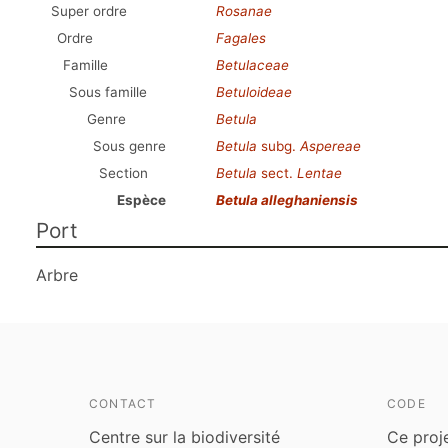
Super ordre
Rosanae
Ordre
Fagales
Famille
Betulaceae
Sous famille
Betuloideae
Genre
Betula
Sous genre
Betula
subg.
Aspereae
Section
Betula
sect.
Lentae
Espèce
Betula alleghaniensis
Port
Arbre
CONTACT
CODE
Centre sur la biodiversité
Ce proj