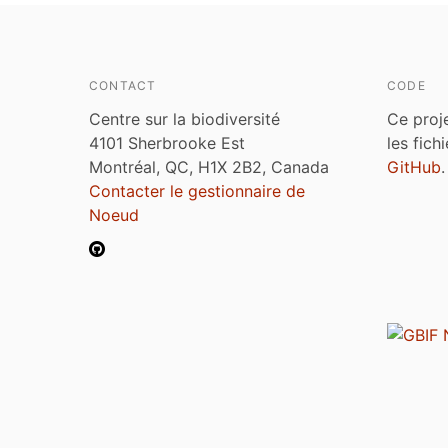
CONTACT
CODE
Centre sur la biodiversité
Ce proj
4101 Sherbrooke Est
les fich
Montréal, QC, H1X 2B2, Canada
GitHub
.
Contacter le gestionnaire de
Noeud