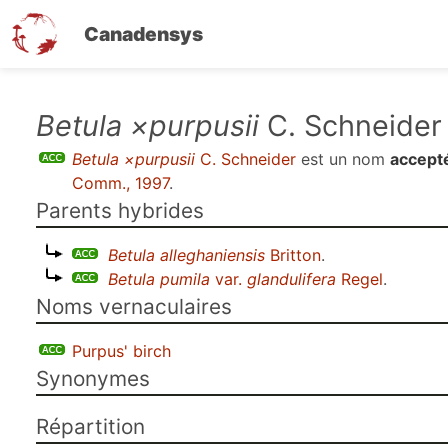
Canadensys
Aller
Betula ×purpusii
C. Schneider
au
Betula ×purpusii
C. Schneider
est un nom
accept
contenu
Comm., 1997
.
principal
Parents hybrides
Betula alleghaniensis
Britton
.
Betula pumila
var.
glandulifera
Regel
.
Noms vernaculaires
Purpus' birch
Synonymes
Répartition