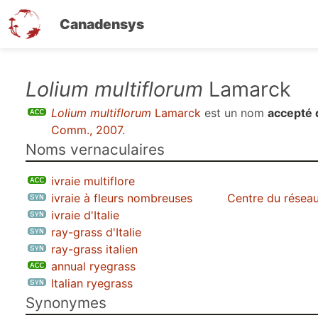
Canadensys
Aller
Lolium multiflorum
Lamarck
au
Lolium multiflorum
Lamarck
est un nom
accepté 
contenu
Comm., 2007
.
principal
Noms vernaculaires
ivraie multiflore
ivraie à fleurs nombreuses
Centre du réseau
ivraie d'Italie
ray-grass d'Italie
ray-grass italien
annual ryegrass
Italian ryegrass
Synonymes