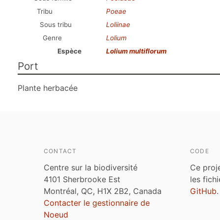
Tribu
Poeae
Sous tribu
Loliinae
Genre
Lolium
Espèce
Lolium multiflorum
Port
Plante herbacée
CONTACT
CODE
Centre sur la biodiversité
Ce proj
4101 Sherbrooke Est
les fich
Montréal, QC, H1X 2B2, Canada
GitHub
.
Contacter le gestionnaire de
Noeud