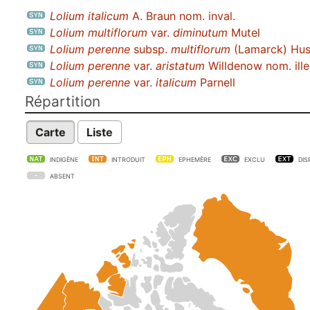
Lolium italicum
A. Braun nom. inval.
Lolium multiflorum
var.
diminutum
Mutel
Lolium perenne
subsp.
multiflorum
(Lamarck) Hus
Lolium perenne
var.
aristatum
Willdenow nom. ille
Lolium perenne
var.
italicum
Parnell
Répartition
Carte
Liste
INDIGÈNE
INTRODUIT
EPHEMÈRE
EXCLU
DIS
ABSENT